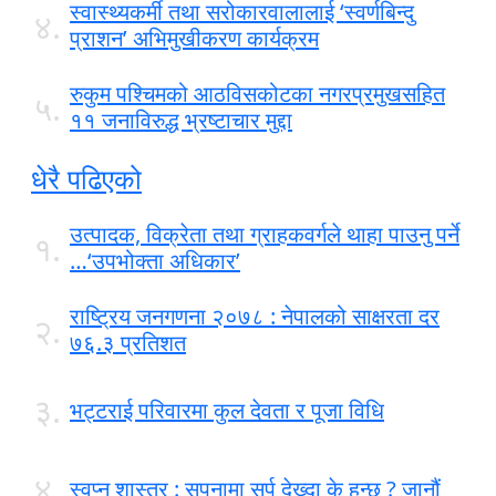
स्वास्थ्यकर्मी तथा सरोकारवालालाई ‘स्वर्णबिन्दु
४.
प्राशन’ अभिमुखीकरण कार्यक्रम
रुकुम पश्चिमको आठविसकोटका नगरप्रमुखसहित
५.
११ जनाविरुद्ध भ्रष्टाचार मुद्दा
धेरै पढिएको
उत्पादक, विक्रेता तथा ग्राहकवर्गले थाहा पाउनु पर्ने
१.
…‘उपभोक्ता अधिकार’
राष्ट्रिय जनगणना २०७८ : नेपालको साक्षरता दर
२.
७६.३ प्रतिशत
३.
भट्टराई परिवारमा कुल देवता र पूजा विधि
४.
स्वप्न शास्त्र : सपनामा सर्प देख्दा के हुन्छ ? जानौं