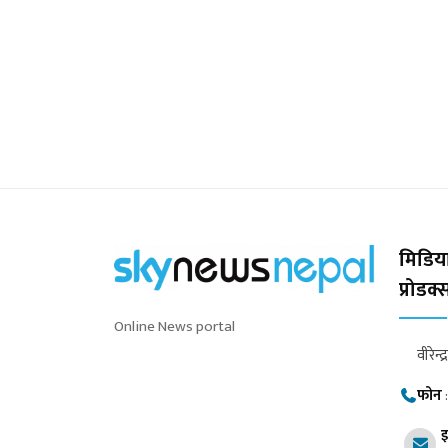
मिडिया
प्रोडक
Online News portal
वीरेन्द
फोन
इ