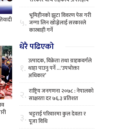
सरकार वीच सहकार्य अपरिहार्य
भूमिहीनको झुटा विवरण पेस गरी
रतिवादी
५.
जग्गा लिन खोज्नेलाई सरकारले
कारबाही गर्ने
धेरै पढिएको
उत्पादक, विक्रेता तथा ग्राहकवर्गले
१.
थाहा पाउनु पर्ने …‘उपभोक्ता
अधिकार’
राष्ट्रिय जनगणना २०७८ : नेपालको
२.
साक्षरता दर ७६.३ प्रतिशत
ाव
ारी
भट्टराई परिवारमा कुल देवता र
३.
पूजा विधि