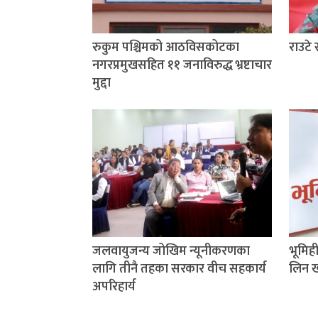
रुकुम पश्चिमको आठविसकोटका
राउटे
नगरप्रमुखसहित ११ जनाविरुद्ध भ्रष्टाचार
मुद्दा
जलवायुजन्य जोखिम न्यूनीकरणका
भूमिह
लागि तीनै तहका सरकार वीच सहकार्य
लिन खो
अपरिहार्य