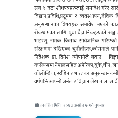
किताबमा उल्लेख छ । यस्तै, छैटौं राष्ट्रिय स्‍
सय ५ वटा शोधपत्रहरुलाई समावेश गरेर सारंश
विज्ञान,प्रविधि,प्रदूषण र व्यवस्थापन,जैविक व
अनुसन्धानका विषयहरु समावेश भएको फाउण
रोकथामका लागि युवा वैज्ञानिकहरुको सञ्
भाइरसु नामक किताब सार्वजनिक गरिएको थ
संरक्षणमा देखिएका चुनौतीहरु,कोरोनाले पानी
निर्देशक डा. दिनेश न्यौपानेले बताए । वि
कन्फ्रेन्समा नेपालसहित अमेरिका,युके,चीन, जापान
कोलोम्बिया, स्वीडेन र भारतका अनुसन्धानकर्मीह
वर्षपछि आफ्नो जर्नल र विज्ञान लेख माला सार
प्रकाशित मिति : २०७७ असोज ७ गते बुधबार