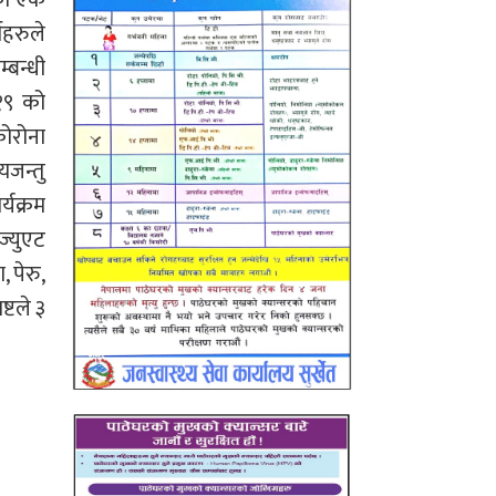
एका एक
ीहरुले
्बन्धी
१९ को
ोरोना
जन्तु
्यक्रम
ज्युएट
 पेरु,
्टले ३