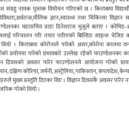
नातकोत्तर विद्यार्थी सम्मेलन-हिमालयन नलेज कन्क्लेभ मा प्रस्तुत भ
 संग्रहु नामक पुस्तक विमोचन गरिएको छ । किताबमा विद्यार्थ
िविधता,अर्थतन्त्र,मौलिक ज्ञान,स्वास्थ्य तथा चिकित्सा विज्ञान सम
्डेशनका महासचिव प्राडा दिनेशराज भुजुले बताए । कोभिड–
जाललाई परिचालन गरि तयार पारिएको बिल्डिङ साइन्स चेजिङ क
ियो । किताबमा कोरोनाले पारेको असर,कोरोना कालमा वन्य
को प्रयोगमा पारेको प्रभावबारे उल्लेख रहेको फाउण्डेशनका कार
ज्ञान दिवसको अवसर पारेर फाउण्डेशनले आयोजना गरेको ग्राय
, दक्षिण कोरिया, जर्मनी, अस्ट्रेलिया, पाकिस्तान, बंगलादेश, केन्या,
रुले मुख्य प्रस्तुति दिएका थिए । विज्ञान दिवसकै अवसर पारेर नाष
्वजनिक गरेको थियो ।