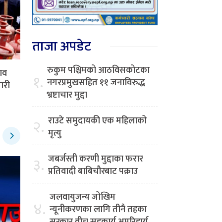
ताजा अपडेट
रुकुम पश्चिमको आठविसकोटका
ाव
१.
नगरप्रमुखसहित ११ जनाविरुद्ध
ारी
भ्रष्टाचार मुद्दा
राउटे समुदायकी एक महिलाको
२.
मृत्यु
जबर्जस्ती करणी मुद्दाका फरार
३.
प्रतिवादी बाबिचौरबाट पक्राउ
जलवायुजन्य जोखिम
४.
न्यूनीकरणका लागि तीनै तहका