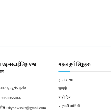
 एड्भरटाईजिङ्ग एण्ड
महत्वपूर्ण लिङ्कहरू
्सन
हाम्रो बारेमा
्रनगर-६, न्यूरोड सुर्खेत
सम्पर्क
हाम्रो टिम
:
9858066066
प्राइभेसी पोलिसी
मेल
:
skynewsskt@gmail.com