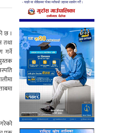
को छ ।
ान तथा
 गर्ने
पुस्तक
स्पति
णालीमा
िताबमा
 गरेको