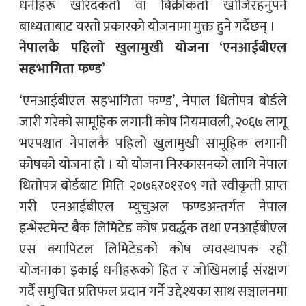
धनीहरू खरिदकर्ता वा बिक्रीकर्ता खोजिरहनुपर्ने
बाध्यताबाट यस्तो प्रकारको योजनामा मुक्त हुने गर्दैछन् ।
नेपालकै पहिलो खुलामुखी योजना ‘एनआईबीएल
सहभागिता फण्ड’
‘एनआईबीएल सहभागिता फण्ड’, नेपाल धितोपत्र बोर्डले
जारी गरेको सामूहिक लगानी कोष नियमावली, २०६७ लागू
भएपश्चात नेपालकै पहिलो खुलामुखी सामूहिक लगानी
कोषको योजना हो । यो योजना निस्कासनको लागि नेपाल
धितोपत्र बोर्डबाट मिति २०७६र०१र०९ गते स्वीकृती प्राप्त
गरी एनआईबीएल म्युचुअल फण्डअन्तर्गत नेपाल
इन्भेस्टमेन्ट बैंक लिमिटेड कोष प्रवर्द्धक तथा एनआईबीएल
एस क्यापिटल लिमिटेडको कोष व्यवस्थापक रही
योजनाका इकाई धनीहरूको हित र जोखिमलाई संरक्षण
गर्दै समुचित प्रतिफल प्रदान गर्ने उद्देश्यका साथ सञ्चालनमा