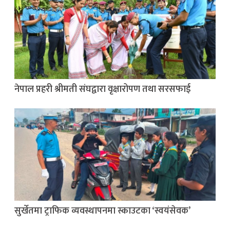
नेपाल प्रहरी श्रीमती संघद्वारा वृक्षारोपण तथा सरसफाई
सुर्खेतमा ट्राफिक व्यवस्थापनमा स्काउटका ‘स्वयंसेवक’