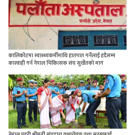
कालिकोटमा स्वास्थ्यकर्मीमाथि हातपात गर्नेलाई हदैसम्म
कारवाही गर्न नेपाल चिकित्सक संघ सुर्खेतको माग
नेपाल प्रहरी श्रीमती संघद्वारा वृक्षारोपण तथा सरसफाई