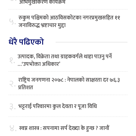
अभिमुखीकरण कार्यक्रम
रुकुम पश्चिमको आठविसकोटका नगरप्रमुखसहित ११
५.
जनाविरुद्ध भ्रष्टाचार मुद्दा
धेरै पढिएको
उत्पादक, विक्रेता तथा ग्राहकवर्गले थाहा पाउनु पर्ने
१.
…‘उपभोक्ता अधिकार’
राष्ट्रिय जनगणना २०७८ : नेपालको साक्षरता दर ७६.३
२.
प्रतिशत
३.
भट्टराई परिवारमा कुल देवता र पूजा विधि
४.
स्वप्न शास्त्र : सपनामा सर्प देख्दा के हुन्छ ? जानौं