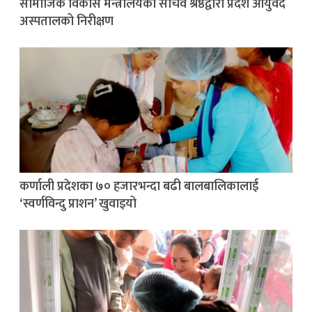
सामाजिक विकास मन्त्रालयका सचिव श्रेष्ठद्वारा प्रदेश आयुर्वेद
अस्पतालको निरीक्षण
कर्णाली प्रदेशका ७० हजारभन्दा बढी बालबालिकालाई
‘स्वर्णविन्दु प्राशन’ खुवाइयो