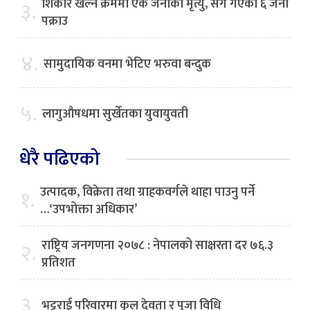
शिकार खेल्ने क्रममा एक जनाको मृत्यु, सँगै गएका ६ जना
३.
पक्राउ
४.
सामुदायिक वनमा भेटिए भरुवा बन्दुक
५.
लागुऔषधमा सुर्खेतका युवायुवती
धेरै पढिएको
उत्पादक, विक्रेता तथा ग्राहकवर्गले थाहा पाउनु पर्ने
१.
…‘उपभोक्ता अधिकार’
राष्ट्रिय जनगणना २०७८ : नेपालको साक्षरता दर ७६.३
२.
प्रतिशत
३.
भट्टराई परिवारमा कुल देवता र पूजा विधि