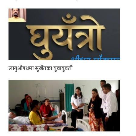
लागुऔषधमा सुर्खेतका युवायुवती