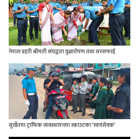
नेपाल प्रहरी श्रीमती संघद्वारा वृक्षारोपण तथा सरसफाई
सुर्खेतमा ट्राफिक व्यवस्थापनमा स्काउटका ‘स्वयंसेवक’