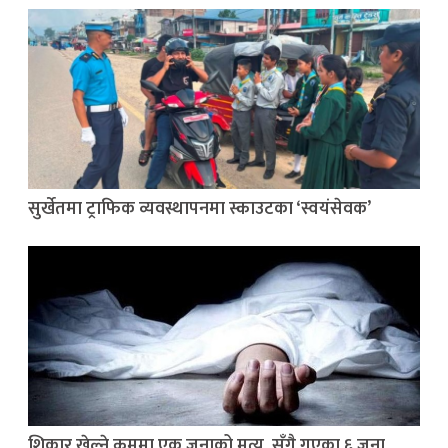
सुर्खेतमा ट्राफिक व्यवस्थापनमा स्काउटका ‘स्वयंसेवक’
शिकार खेल्ने क्रममा एक जनाको मृत्यु, सँगै गएका ६ जना