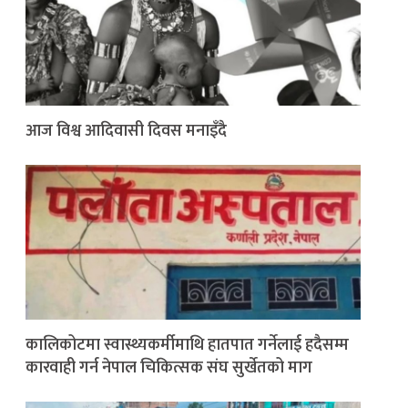
आज विश्व आदिवासी दिवस मनाइँदै
कालिकोटमा स्वास्थ्यकर्मीमाथि हातपात गर्नेलाई हदैसम्म
कारवाही गर्न नेपाल चिकित्सक संघ सुर्खेतको माग