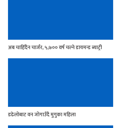
अब चाहिँदैन चार्जर, ५,७०० वर्ष चल्ने डायमन्ड ब्याट्री
डढेलोबाट वन जोगाउँदै मुगुका महिला