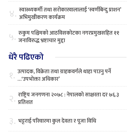
स्वास्थ्यकर्मी तथा सरोकारवालालाई ‘स्वर्णबिन्दु प्राशन’
४.
अभिमुखीकरण कार्यक्रम
रुकुम पश्चिमको आठविसकोटका नगरप्रमुखसहित ११
५.
जनाविरुद्ध भ्रष्टाचार मुद्दा
धेरै पढिएको
उत्पादक, विक्रेता तथा ग्राहकवर्गले थाहा पाउनु पर्ने
१.
…‘उपभोक्ता अधिकार’
राष्ट्रिय जनगणना २०७८ : नेपालको साक्षरता दर ७६.३
२.
प्रतिशत
३.
भट्टराई परिवारमा कुल देवता र पूजा विधि