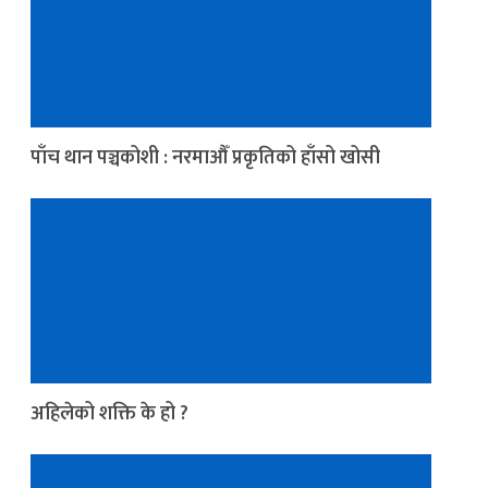
पाँच थान पञ्चकोशी : नरमाऔँ प्रकृतिको हाँसो खोसी
अहिलेको शक्ति के हो ?