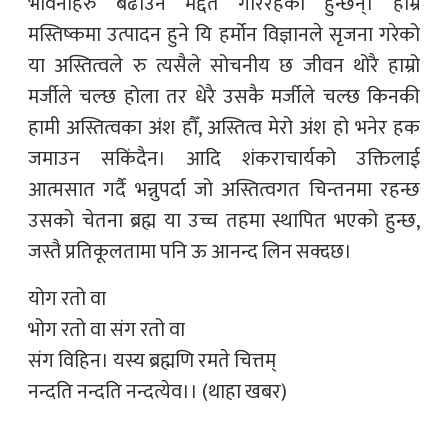
भावनाहरु बढाउन मद्दत गरिरहेका हुन्छन्। हाम्रै
मस्तिष्कमा उत्पादन हुने यि हर्मोन विज्ञानले सृजना गरेको
या अस्तित्वले रु त्यसैले सोचनीय छ जीवन थोरै हाम्रो
मर्जीले चल्छ होला तर धेरै उसकै मर्जीले चल्छ किनकी
हामी अस्तित्वका अंश हौँ, अस्तित्व मेरो अंश हो भनेर हक
जमाउन सकिंदैन। आदि शंकराचार्यको उक्तिलाई
आत्मसात गर्दै भन्नुपर्दा जो अस्तित्वगत चिन्तनमा रहन्छ
उसको चेतना ब्रह्म या उच्च तहमा स्थापित भएको हुन्छ,
जस्तै प्रतिकूलतामा पनि ऊ आनन्द लिन सक्दछ।
योग रतो वा
भोग रतो वा संग रतो वा
संग विहिन। यस्य ब्रह्मणि रमते चित्तम्
नन्दति नन्दति नन्दत्येव।। (थाहा खबर)