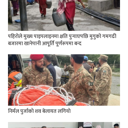
पहिरोले मुख्य पाइपलाइनमा क्षति पुर्‍याएपछि मुगुको गमगढी
बजारमा खानेपानी आपूर्ति पूर्णरूपमा बन्द
निर्मल पुर्जाको शव बेलायत लगियो