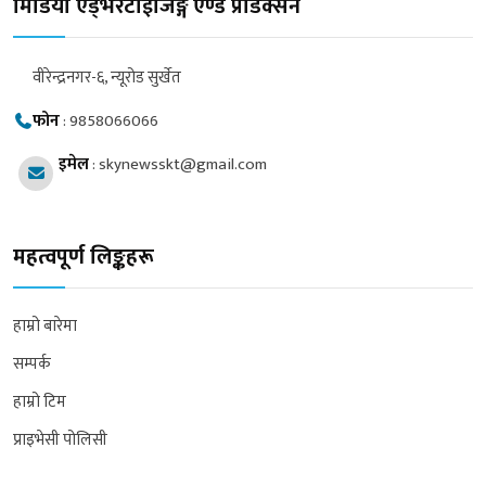
मिडिया एड्भरटाईजिङ्ग एण्ड प्रोडक्सन
वीरेन्द्रनगर-६, न्यूरोड सुर्खेत
फोन
:
9858066066
इमेल
:
skynewsskt@gmail.com
महत्वपूर्ण लिङ्कहरू
हाम्रो बारेमा
सम्पर्क
हाम्रो टिम
प्राइभेसी पोलिसी