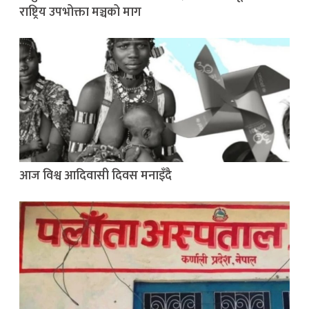
राष्ट्रिय उपभोक्ता मञ्चको माग
आज विश्व आदिवासी दिवस मनाइँदै