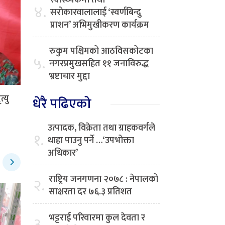
स्वास्थ्यकर्मी तथा
४.
सरोकारवालालाई ‘स्वर्णबिन्दु
प्राशन’ अभिमुखीकरण कार्यक्रम
रुकुम पश्चिमको आठविसकोटका
५.
नगरप्रमुखसहित ११ जनाविरुद्ध
भ्रष्टाचार मुद्दा
्यु
धेरै पढिएको
उत्पादक, विक्रेता तथा ग्राहकवर्गले
१.
थाहा पाउनु पर्ने …‘उपभोक्ता
अधिकार’
राष्ट्रिय जनगणना २०७८ : नेपालको
२.
साक्षरता दर ७६.३ प्रतिशत
भट्टराई परिवारमा कुल देवता र
३.