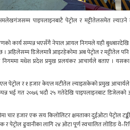
लेखगंजसम्म पाइपलाइनबाटै पेट्रोल र मट्टीतेलसमेत ल्याउने 
को कार्य सम्पन्न भएसँगै नेपाल आयल निगमले यही बुधबारदेखि प
छ । अहिलेसम्म डिजेलमात्रै आइरहेकोमा अब पेट्रोल र मट्टीतेल प
निगममा मधेश प्रदेश प्रमुख प्रलयंकर आचार्यले बताए । यसक
ल पेट्रोल र १ हजार केएल मटीतेल ल्याइसकेको प्रमुख आचार्यल
म्पन्न भई गत २०७६ भदौ २५ गतेदेखि पाइपलाइनबाट डिजेलको
 चार हजार एक सय किलोलिटर क्षमताका दुईओटा पेट्रोल टङ्की
याक र पेट्रोल ढुवानीका लागि २४ ओटा पूर्ण स्वचालित लोडिङ वे–र