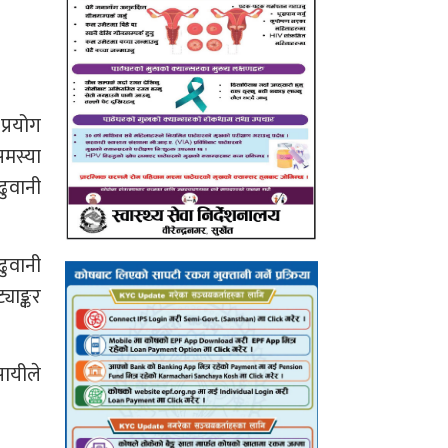
प्रयोग
मस्या
ुवानी
ढुवानी
याङ्कर
सायीले