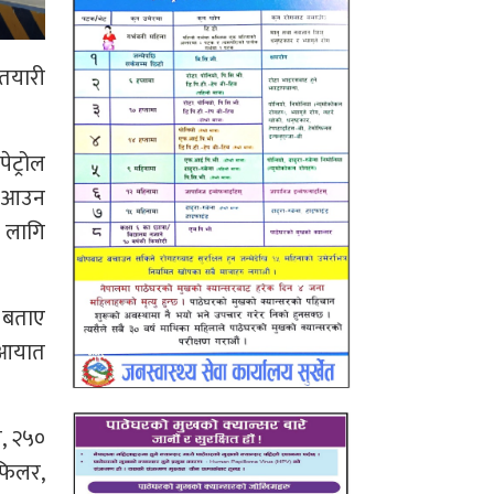
तयारी
ेट्रोल
नि आउन
ा लागि
े बताए
 आयात
, २५०
िफिलर,