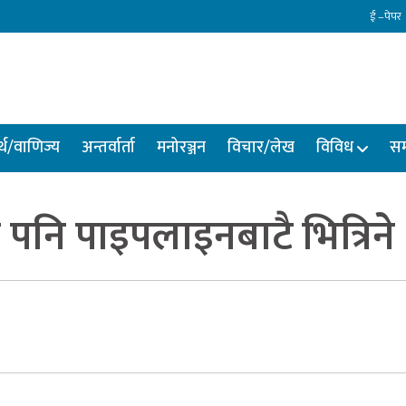
ई –पेपर
्थ/वाणिज्य
अन्तर्वार्ता
मनोरञ्जन
विचार/लेख
विविध
सम
ेल पनि पाइपलाइनबाटै भित्रिने