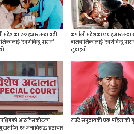
ली प्रदेशका ७० हजारभन्दा बढी
कर्णाली प्रदेशका ७० हजारभन्दा 
िकालाई ‘स्वर्णविन्दु प्राशन’
बालबालिकालाई ‘स्वर्णविन्दु प्राश
यो
खुवाइयो
म पश्चिमको आठविसकोटका
राउटे समुदायकी एक महिलाको मृत
मुखसहित ११ जनाविरुद्ध भ्रष्टाचार