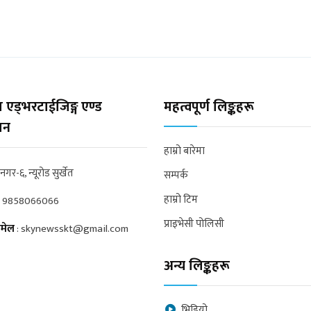
 एड्भरटाईजिङ्ग एण्ड
महत्वपूर्ण लिङ्कहरू
्सन
हाम्रो बारेमा
्रनगर-६, न्यूरोड सुर्खेत
सम्पर्क
हाम्रो टिम
:
9858066066
प्राइभेसी पोलिसी
मेल
:
skynewsskt@gmail.com
अन्य लिङ्कहरू
भिडियो