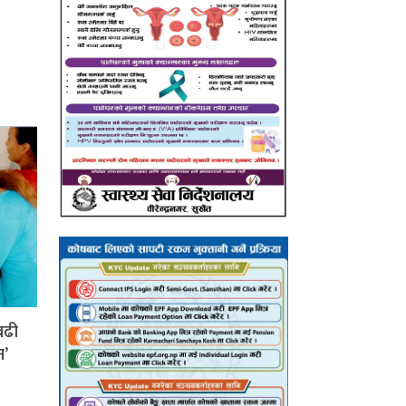
बढी
न’