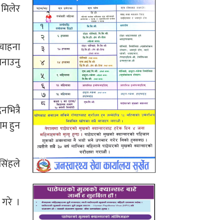
 मिलेर
नचाहना
बनाउनु
भित्रै
ाम हुन
सिंहले
 गरे ।