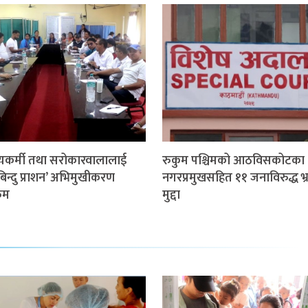
्थ्यकर्मी तथा सरोकारवालालाई
रुकुम पश्चिमको आठविसकोटका
णबिन्दु प्राशन’ अभिमुखीकरण
नगरप्रमुखसहित ११ जनाविरुद्ध भ्र
्रम
मुद्दा