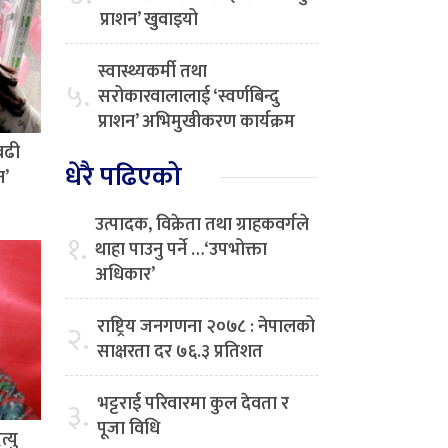
प्राशन’ खुवाइयो
स्वास्थ्यकर्मी तथा
५.
सरोकारवालालाई ‘स्वर्णबिन्दु
प्राशन’ अभिमुखीकरण कार्यक्रम
बढी
धेरै पढिएको
न’
उत्पादक, विक्रेता तथा ग्राहकवर्गले
१.
थाहा पाउनु पर्ने …‘उपभोक्ता
अधिकार’
राष्ट्रिय जनगणना २०७८ : नेपालको
२.
साक्षरता दर ७६.३ प्रतिशत
भट्टराई परिवारमा कुल देवता र
३.
पूजा विधि
्यु