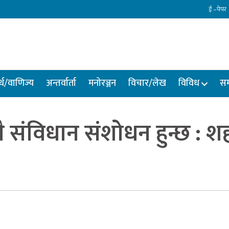
ई –पेपर
्थ/वाणिज्य
अन्तर्वार्ता
मनोरञ्जन
विचार/लेख
विविध
सम
 संविधान संशोधन हुन्छ : श