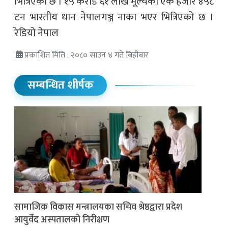
भित्रिएको छ । १५ करोड ६१ लाख मूल्यको एक हजार ४५८
टन भारतीय धान नेपालगञ्ज नाका भएर भित्रिएको छ ।
रेडियो नेपाल
प्रकाशित मिति : २०८० साउन ४ गते बिहीबार
सम्बन्धित शीर्षक
सामाजिक विकास मन्त्रालयका सचिव श्रेष्ठद्वारा प्रदेश
आयुर्वेद अस्पतालको निरीक्षण