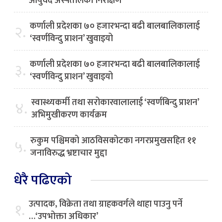
आयुर्वेद अस्पतालको निरीक्षण
कर्णाली प्रदेशका ७० हजारभन्दा बढी बालबालिकालाई
२.
‘स्वर्णविन्दु प्राशन’ खुवाइयो
कर्णाली प्रदेशका ७० हजारभन्दा बढी बालबालिकालाई
३.
‘स्वर्णविन्दु प्राशन’ खुवाइयो
स्वास्थ्यकर्मी तथा सरोकारवालालाई ‘स्वर्णबिन्दु प्राशन’
४.
अभिमुखीकरण कार्यक्रम
रुकुम पश्चिमको आठविसकोटका नगरप्रमुखसहित ११
५.
जनाविरुद्ध भ्रष्टाचार मुद्दा
धेरै पढिएको
उत्पादक, विक्रेता तथा ग्राहकवर्गले थाहा पाउनु पर्ने
१.
…‘उपभोक्ता अधिकार’