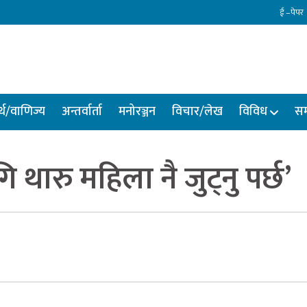
ई –पेपर
्थ/वाणिज्य
अन्तर्वार्ता
मनोरञ्जन
विचार/लेख
विविध
सम
थारु महिला नै जुट्नु पर्छ’