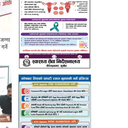
जग्गा
र्ने