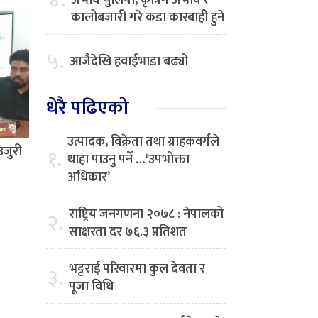
४.
अभाव चुलियो, कृत्रिम अभाव र
कालोबजारी गरे कडा कारबाही हुने
५.
आजैदेखि हवाईभाडा बढ्यो
धेरै पढिएको
उत्पादक, विक्रेता तथा ग्राहकवर्गले
उजुरी
१.
थाहा पाउनु पर्ने …‘उपभोक्ता
अधिकार’
राष्ट्रिय जनगणना २०७८ : नेपालको
२.
साक्षरता दर ७६.३ प्रतिशत
भट्टराई परिवारमा कुल देवता र
३.
पूजा विधि