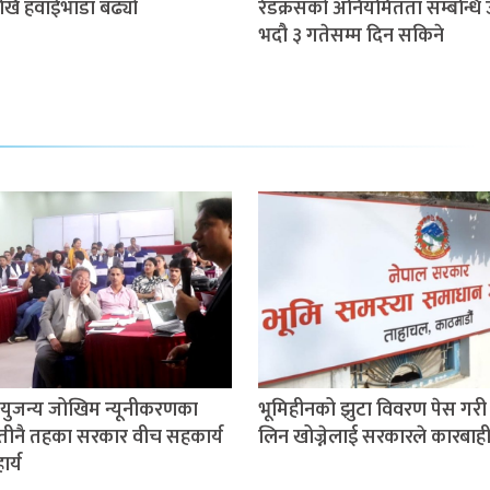
खि हवाईभाडा बढ्यो
रेडक्रसको अनियमितता सम्बन्धि 
भदौ ३ गतेसम्म दिन सकिने
ुजन्य जोखिम न्यूनीकरणका
भूमिहीनको झुटा विवरण पेस गरी 
तीनै तहका सरकार वीच सहकार्य
लिन खोज्नेलाई सरकारले कारबाही ग
र्य