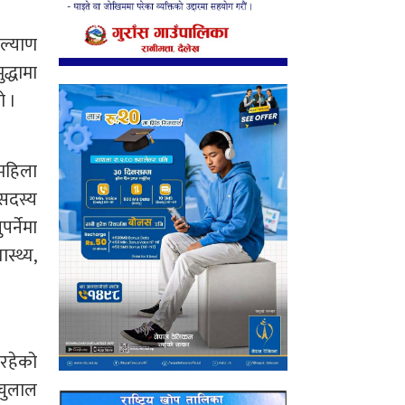
ल्याण
द्धामा
ो ।
 महिला
सदस्य
र्नेमा
स्थ्य,
रहेको
ेचुलाल