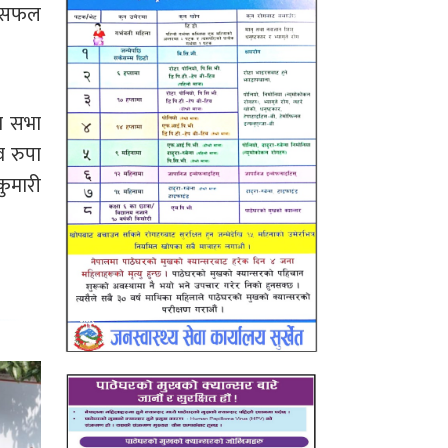
े सफल
ा सभा
व रुपा
कुमारी