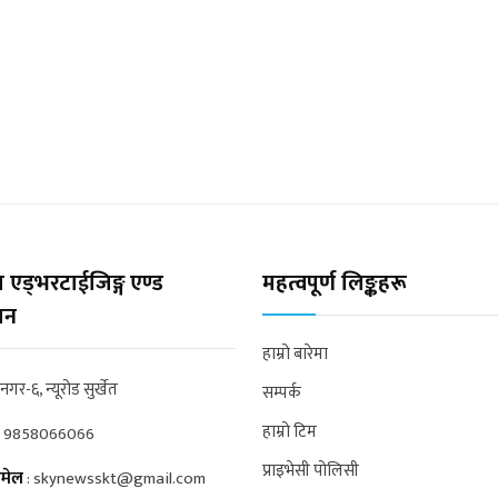
 एड्भरटाईजिङ्ग एण्ड
महत्वपूर्ण लिङ्कहरू
्सन
हाम्रो बारेमा
्रनगर-६, न्यूरोड सुर्खेत
सम्पर्क
हाम्रो टिम
:
9858066066
प्राइभेसी पोलिसी
मेल
:
skynewsskt@gmail.com