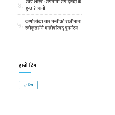
स्वप्न शास्त्र : सपनामा सर्प देख्दा के
४.
हुन्छ ? जानौं
कर्णालीका चार मन्त्रीको राजीनामा
५.
स्वीकृतसँगै मन्त्रीपरिषद् पुनर्गठन
हाम्रो टिम
पुरा टिम