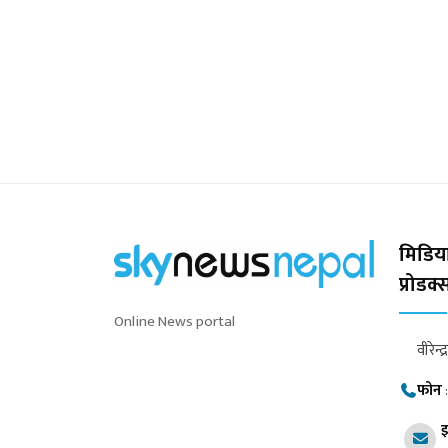
मिडिया
प्रोडक
Online News portal
वीरेन्द
फोन
इ