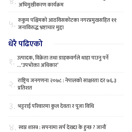
४.
अभिमुखीकरण कार्यक्रम
रुकुम पश्चिमको आठविसकोटका नगरप्रमुखसहित ११
५.
जनाविरुद्ध भ्रष्टाचार मुद्दा
धेरै पढिएको
उत्पादक, विक्रेता तथा ग्राहकवर्गले थाहा पाउनु पर्ने
१.
…‘उपभोक्ता अधिकार’
राष्ट्रिय जनगणना २०७८ : नेपालको साक्षरता दर ७६.३
२.
प्रतिशत
३.
भट्टराई परिवारमा कुल देवता र पूजा विधि
४.
स्वप्न शास्त्र : सपनामा सर्प देख्दा के हुन्छ ? जानौं