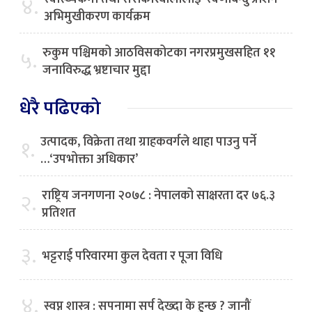
४.
अभिमुखीकरण कार्यक्रम
रुकुम पश्चिमको आठविसकोटका नगरप्रमुखसहित ११
५.
जनाविरुद्ध भ्रष्टाचार मुद्दा
धेरै पढिएको
उत्पादक, विक्रेता तथा ग्राहकवर्गले थाहा पाउनु पर्ने
१.
…‘उपभोक्ता अधिकार’
राष्ट्रिय जनगणना २०७८ : नेपालको साक्षरता दर ७६.३
२.
प्रतिशत
३.
भट्टराई परिवारमा कुल देवता र पूजा विधि
४.
स्वप्न शास्त्र : सपनामा सर्प देख्दा के हुन्छ ? जानौं