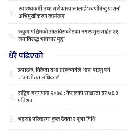
स्वास्थ्यकर्मी तथा सरोकारवालालाई ‘स्वर्णबिन्दु प्राशन’
४.
अभिमुखीकरण कार्यक्रम
रुकुम पश्चिमको आठविसकोटका नगरप्रमुखसहित ११
५.
जनाविरुद्ध भ्रष्टाचार मुद्दा
धेरै पढिएको
उत्पादक, विक्रेता तथा ग्राहकवर्गले थाहा पाउनु पर्ने
१.
…‘उपभोक्ता अधिकार’
राष्ट्रिय जनगणना २०७८ : नेपालको साक्षरता दर ७६.३
२.
प्रतिशत
३.
भट्टराई परिवारमा कुल देवता र पूजा विधि