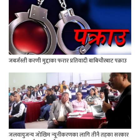
जबर्जस्ती करणी मुद्दाका फरार प्रतिवादी बाबिचौरबाट पक्राउ
जलवायुजन्य जोखिम न्यूनीकरणका लागि तीनै तहका सरकार