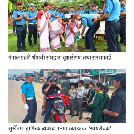
नेपाल प्रहरी श्रीमती संघद्वारा वृक्षारोपण तथा सरसफाई
सुर्खेतमा ट्राफिक व्यवस्थापनमा स्काउटका ‘स्वयंसेवक’