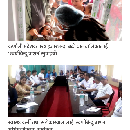
कर्णाली प्रदेशका ७० हजारभन्दा बढी बालबालिकालाई
‘स्वर्णविन्दु प्राशन’ खुवाइयो
स्वास्थ्यकर्मी तथा सरोकारवालालाई ‘स्वर्णबिन्दु प्राशन’
अभिमुखीकरण कार्यक्रम