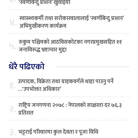
‘स्वर्णविन्दु प्राशन’ खुवाइयो
स्वास्थ्यकर्मी तथा सरोकारवालालाई ‘स्वर्णबिन्दु प्राशन’
४.
अभिमुखीकरण कार्यक्रम
रुकुम पश्चिमको आठविसकोटका नगरप्रमुखसहित ११
५.
जनाविरुद्ध भ्रष्टाचार मुद्दा
धेरै पढिएको
उत्पादक, विक्रेता तथा ग्राहकवर्गले थाहा पाउनु पर्ने
१.
…‘उपभोक्ता अधिकार’
राष्ट्रिय जनगणना २०७८ : नेपालको साक्षरता दर ७६.३
२.
प्रतिशत
३.
भट्टराई परिवारमा कुल देवता र पूजा विधि