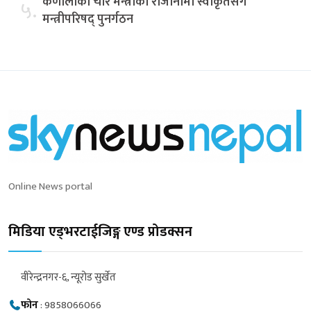
कर्णालीका चार मन्त्रीको राजीनामा स्वीकृतसँगै
५.
मन्त्रीपरिषद् पुनर्गठन
Online News portal
मिडिया एड्भरटाईजिङ्ग एण्ड प्रोडक्सन
वीरेन्द्रनगर-६, न्यूरोड सुर्खेत
फोन
:
9858066066