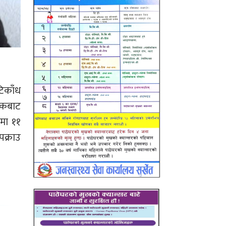
टिकाँध
जिकबाट
मा ११
क्राउ