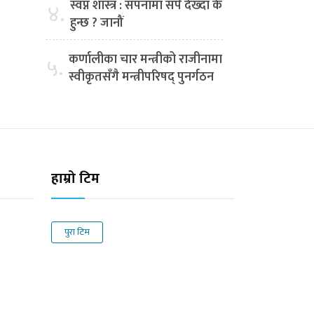
स्वप्न शास्त्र : सपनामा सर्प देख्दा के
४.
हुन्छ ? जानौं
कर्णालीका चार मन्त्रीको राजीनामा
५.
स्वीकृतसँगै मन्त्रीपरिषद् पुनर्गठन
हाम्रो टिम
पुरा टिम