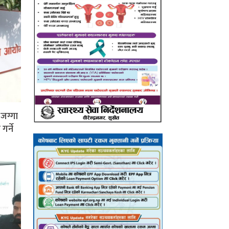
जग्गा
र्ने