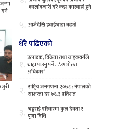
४.
अभाव चुलियो, कृत्रिम अभाव र
जग्गा
कालोबजारी गरे कडा कारबाही हुने
र्ने
५.
आजैदेखि हवाईभाडा बढ्यो
धेरै पढिएको
उत्पादक, विक्रेता तथा ग्राहकवर्गले
१.
थाहा पाउनु पर्ने …‘उपभोक्ता
अधिकार’
उजुरी
राष्ट्रिय जनगणना २०७८ : नेपालको
२.
साक्षरता दर ७६.३ प्रतिशत
भट्टराई परिवारमा कुल देवता र
३.
पूजा विधि