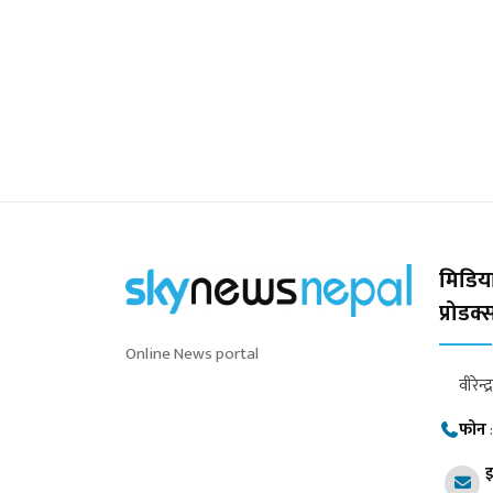
मिडिया
प्रोडक
Online News portal
वीरेन्द
फोन
इ