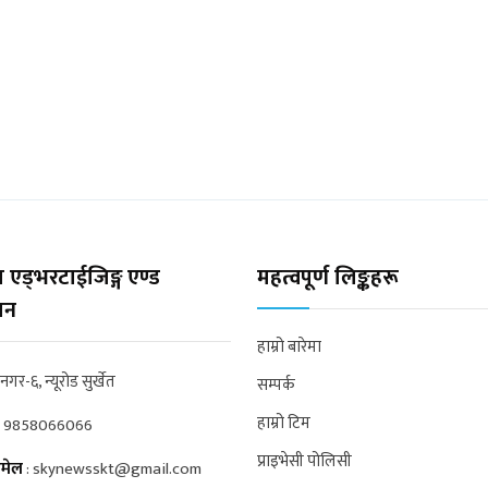
 एड्भरटाईजिङ्ग एण्ड
महत्वपूर्ण लिङ्कहरू
्सन
हाम्रो बारेमा
्रनगर-६, न्यूरोड सुर्खेत
सम्पर्क
हाम्रो टिम
:
9858066066
प्राइभेसी पोलिसी
मेल
:
skynewsskt@gmail.com