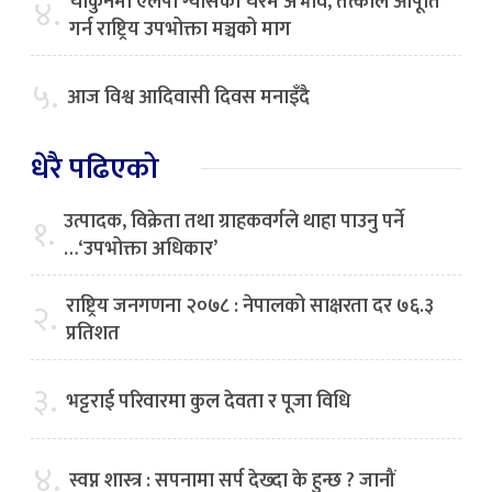
चौकुनेमा एलपी ग्यासको चरम अभाव, तत्काल आपूर्ति
४.
गर्न राष्ट्रिय उपभोक्ता मञ्चको माग
५.
आज विश्व आदिवासी दिवस मनाइँदै
धेरै पढिएको
उत्पादक, विक्रेता तथा ग्राहकवर्गले थाहा पाउनु पर्ने
१.
…‘उपभोक्ता अधिकार’
राष्ट्रिय जनगणना २०७८ : नेपालको साक्षरता दर ७६.३
२.
प्रतिशत
३.
भट्टराई परिवारमा कुल देवता र पूजा विधि
४.
स्वप्न शास्त्र : सपनामा सर्प देख्दा के हुन्छ ? जानौं