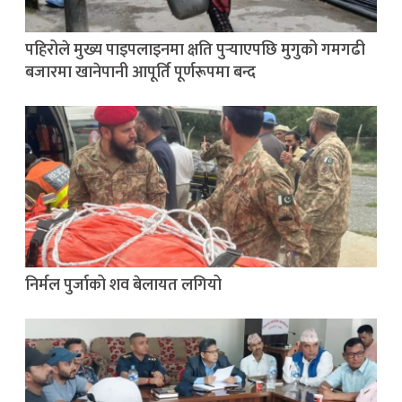
पहिरोले मुख्य पाइपलाइनमा क्षति पुर्‍याएपछि मुगुको गमगढी
बजारमा खानेपानी आपूर्ति पूर्णरूपमा बन्द
निर्मल पुर्जाको शव बेलायत लगियो