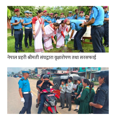
नेपाल प्रहरी श्रीमती संघद्वारा वृक्षारोपण तथा सरसफाई