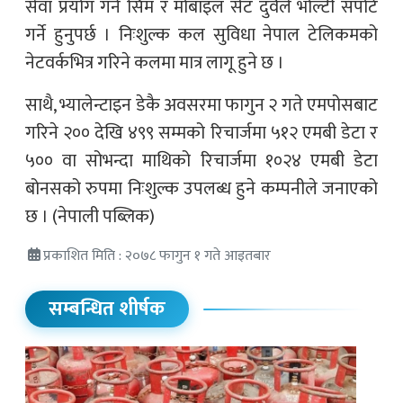
सेवा प्रयोग गर्न सिम र मोबाइल सेट दुवैले भोल्टी सपोर्ट
गर्ने हुनुपर्छ । निःशुल्क कल सुविधा नेपाल टेलिकमको
नेटवर्कभित्र गरिने कलमा मात्र लागू हुने छ ।
साथै, भ्यालेन्टाइन डेकै अवसरमा फागुन २ गते एमपोसबाट
गरिने २०० देखि ४९९ सम्मको रिचार्जमा ५१२ एमबी डेटा र
५०० वा सोभन्दा माथिको रिचार्जमा १०२४ एमबी डेटा
बोनसको रुपमा निःशुल्क उपलब्ध हुने कम्पनीले जनाएको
छ । (नेपाली पब्लिक)
प्रकाशित मिति : २०७८ फागुन १ गते आइतबार
सम्बन्धित शीर्षक