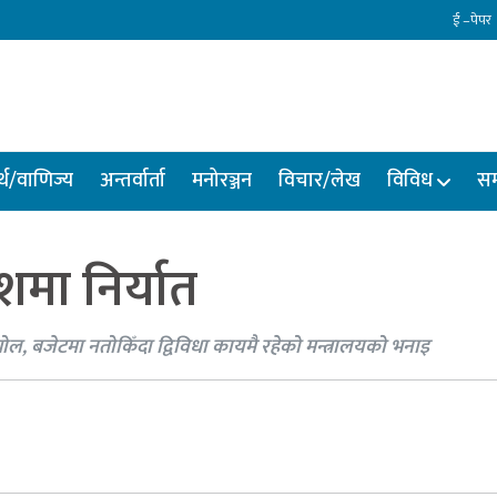
ई –पेपर
्थ/वाणिज्य
अन्तर्वार्ता
मनोरञ्जन
विचार/लेख
विविध
सम
शमा निर्यात
योल, बजेटमा नतोकिँदा द्विविधा कायमै रहेको मन्त्रालयको भनाइ