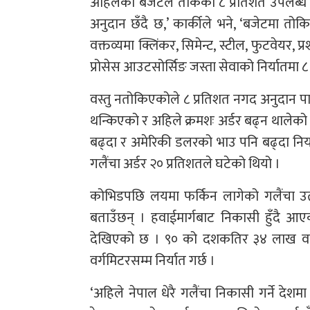
अहिलेको बजेटले तोकेको ८ प्रतिशत उपलब्ध ग
अनुदान छँदै छ,’ कार्कीले भने, ‘बजेटमा तोकि
वक्तव्यमा क्लिंकर, सिमेन्ट, स्टील, फुटवेयर
प्रोसेस आउटसोर्सिङ जस्ता सेवाको निर्यातमा ८
वस्तु नतोकिएकोले ८ प्रतिशत नगद अनुदान प
थन्किएको र अहिले क्रमशः अर्डर बढ्न थालेक
बढ्दा र अमेरिकी डलरको भाउ पनि बढ्दा निर
गलैंचा अर्डर २० प्रतिशतले घटेको थियो ।
कोभिडपछि लयमा फर्किन लागेको गलैंचा उत
बताउँछन् । हवाईमार्गबाट निकासी हुँदै आए
देखिएको छ । ९० को दशकतिर ३४ लाख वर्
वर्गमिटरसम्म निर्यात गर्छ ।
‘अहिले नेपाल धेरै गलैंचा निकासी गर्ने देशमा 