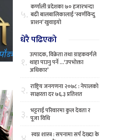
कर्णाली प्रदेशका ७० हजारभन्दा
५.
बढी बालबालिकालाई ‘स्वर्णविन्दु
प्राशन’ खुवाइयो
धेरै पढिएको
उत्पादक, विक्रेता तथा ग्राहकवर्गले
१.
थाहा पाउनु पर्ने …‘उपभोक्ता
अधिकार’
राष्ट्रिय जनगणना २०७८ : नेपालको
२.
साक्षरता दर ७६.३ प्रतिशत
भट्टराई परिवारमा कुल देवता र
३.
पूजा विधि
स्वप्न शास्त्र : सपनामा सर्प देख्दा के
४.