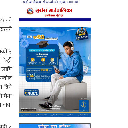
ेट) को
राबरको
ागको ५
ा केही
 लागि
अन्योल
न दिने
विधिमा
व दावा
कोही ८