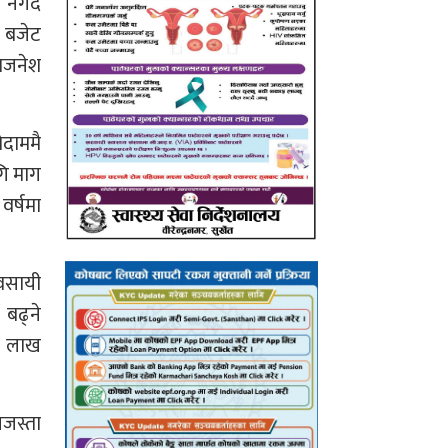
मा नगद
’ बजेट
बिजनेश
ोदाममै
गि माग
वर्षमा
वसायी
 बढ्ने
५ लाख
नजस्ता