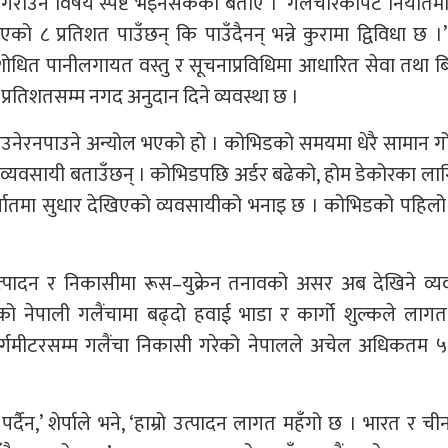
राउने विषय स्पष्ट भइनसकेको बताए । ‘गलैंचारकार्पेट निर्यात
एको ८ प्रतिशत पाउँछन् कि पाउँदैनन् भन्ने कुरामा द्विविधा छ ।
, प्रशोधित पानीलगायत वस्तु र सूचनाप्रविधिमा आधारित सेवा तथा 
 प्रतिशतसम्म नगद अनुदान दिने व्यवस्था छ ।
ाउनेरनपाउने अन्योल भएको हो । कोभिडको समयमा धेरै सामान ग
ो व्यवसायी बताउँछन् । कोभिडपछि अर्डर बढेको, होम डेकोरका ला
्यातमा सुधार देखिएको व्यवसायीको भनाइ छ । कोभिडको पहिलो 
्पादन र निकासीमा रूस–युक्रेन तनावको असर अब देखिने व्य
को नेपाली गलैंचामा बढ्दो हवाई भाडा र कार्गो शुल्कले लागत
गमीटरसम्म गलैंचा निकासी गरेको नेपालले अचेल अधिकतम 
पर्दैन,’ शेर्पाले भने, ‘हाम्रो उत्पादन लागत महँगो छ । भारत र ची