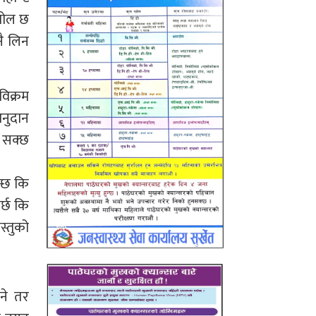
्योल छ
नै लिन
विक्रम
अनुदान
न सक्छ
न्छ कि
र्छ कि
स्तुको
ने तर