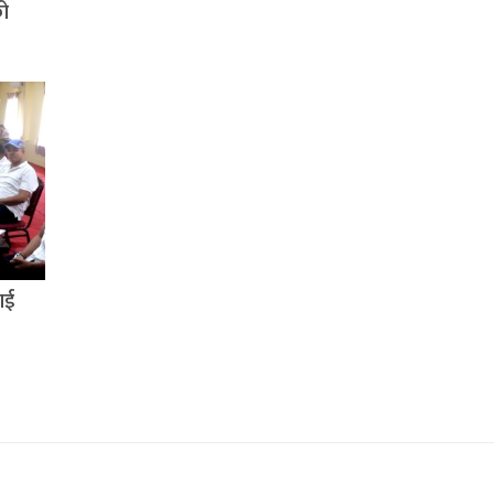
को
ाई