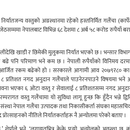
र्यातजन्य वस्तुको अग्रस्थानमा रहेको हस्तनिर्मित गलैंचा (कार्प
 जेठसम्ममा नेपालबाट विभिन्न ६८ देशमा ८ अर्ब ५८ करोड रुपैयाँ ब
लीदेखि खाडी र छिमेकी मुलुकमा निर्यात भएको छ । भन्सार विभ
रकम बढे पनि परिमाण भने कम छ । नेपाली रुपैयाँको विनिमय दरम
ट आर्जित रकम बढेको हो । सरकारले आगामी आव २०७९र८० का
ा ८ प्रतिशत नगद अनुदान गलैंचाले पाउनेरनपाउने विषयमा भने 
ावना भएका ६ ओटा वस्तु र सेवालाई ८ प्रतिशतसम्म नगद अनुदा
रागत वस्तु गलैंचामा यो सुविधा लागू हुन्छ कि हुँदैन भन्ने द्वि
ो संस्था नेपाल गलैंचा उत्पादक तथा निकासीकर्ता संघका महासचि
प्रोत्साहनको नीतिले निर्यातकर्ताहरू नै अन्योलमा परेको बताए ।
 शेर्पाले भने, ‘लगायतभित्र केके पर्‍यो अन्योलको अवस्था छ, 