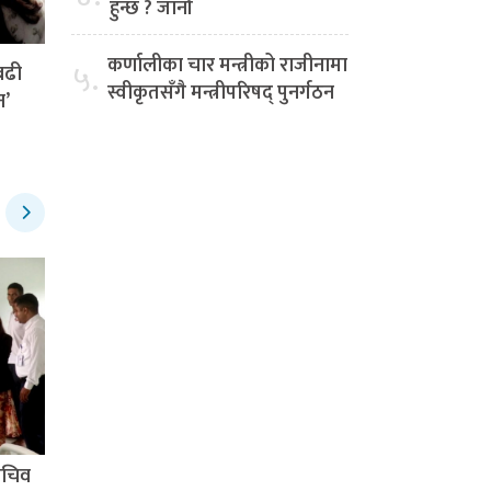
हुन्छ ? जानौं
कर्णालीका चार मन्त्रीको राजीनामा
५.
बढी
स्वीकृतसँगै मन्त्रीपरिषद् पुनर्गठन
न’
सचिव