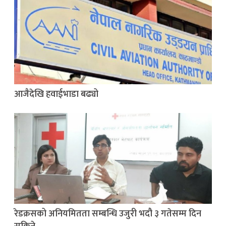
आजैदेखि हवाईभाडा बढ्यो
रेडक्रसको अनियमितता सम्बन्धि उजुरी भदौ ३ गतेसम्म दिन