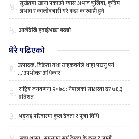
सुर्खेतमा खाना पकाउने ग्यास अभाव चुलियो, कृत्रिम
४.
अभाव र कालोबजारी गरे कडा कारबाही हुने
५.
आजैदेखि हवाईभाडा बढ्यो
धेरै पढिएको
उत्पादक, विक्रेता तथा ग्राहकवर्गले थाहा पाउनु पर्ने
१.
…‘उपभोक्ता अधिकार’
राष्ट्रिय जनगणना २०७८ : नेपालको साक्षरता दर ७६.३
२.
प्रतिशत
३.
भट्टराई परिवारमा कुल देवता र पूजा विधि
४.
स्वप्न शास्त्र : सपनामा सर्प देख्दा के हुन्छ ? जानौं