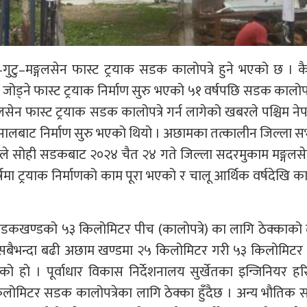
ुटु–मङ्गलसेन फास्ट ट्रयाक सडक कालोपत्रे हुने भएको छ । 
जोड्ने फास्ट ट्रयाक निर्माण सुरु भएको ५१ वर्षपछि सडक कालोपत्र
सेन फास्ट ट्रयाक सडक कालोपत्रे गर्न लागेको खबरले पश्चिम न
लबाट निर्माण सुरु भएको थियो । अछामका तत्कालीन जिल्ला स
डारीले सोही सडकबाट २०२४ चैत २४ गते जिल्ला सदरमुकाम मङ्गलस
ा ट्रयाक निर्माणको काम पूरा भएको र चालू आर्थिक वर्षदेखि काल
सडकखण्डको ५३ किलोमिटर पीच (कालोपत्रे) का लागि ठेक्काको
 र सबैभन्दा बढी अछाम खण्डमा २५ किलोमिटर गरी ५३ किलोमिट
ो हो । पूर्वाधार विकास निर्देशनालय सुर्खेतका इन्जिनियर हरि
िलोमिटर सडक कालोपत्रेका लागि ठेक्का हुँदैछ । अन्य भौतिक 