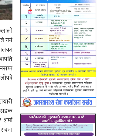
कैलाली
े गर्न
ेपालका
भापति
ेनसम्म
ोपत्रे
 तयारी
र सडक
 शर्मा
संरचना