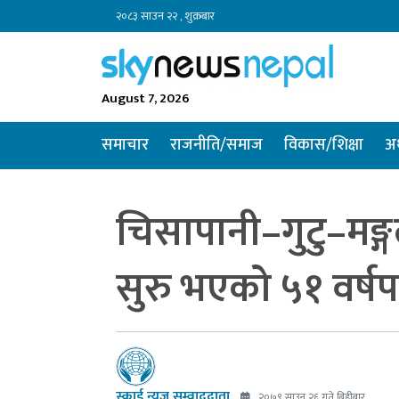
२०८३ साउन २२ , शुक्रबार
August 7, 2026
समाचार
राजनीति/समाज
विकास/शिक्षा
अर
चिसापानी–गुटु–मङ्गल
सुरु भएको ५१ वर्षप
स्काई न्यूज सम्वाददाता
२०७९ साउन २६ गते बिहीबार