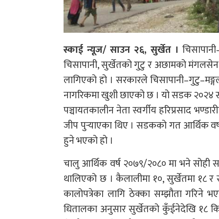
स्काई न्यूज/ साउन २६, सुर्खेत ।
चिसापानी–ग
चिसापानी, सुर्खेतको गुटु र अछामको मंगलसेन 
लागिएको हो । सरकारले चिसापानी–गुटु–मङ्गल
नागरिकमा खुशी छाएको छ । यो सडक २०२४ सा
पञ्चायतकालीन नेता स्वर्गीय हरिप्रसाद भण्
जीप पुर्‍याएका थिए । सडकको गत आर्थिक वर्षम
हुने भएको हो ।
चालु आर्थिक वर्ष २०७९/२०८० मा भने सोही 
थालिएको छ । कैलालीमा १०, सुर्खेतमा १८
कालोपत्रेका लागि ठेक्का सम्झौता गरिने भएक
धितालका अनुसार सुर्खेतको कुँईनेदेखि १८ क