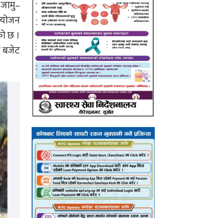
–जामु–
ियोजन
को छ ।
ड बजेट