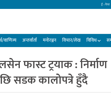
ई –पेपर
्थ/वाणिज्य
अन्तर्वार्ता
मनोरञ्जन
विचार/लेख
विविध
सम
सेन फास्ट ट्रयाक : निर्माण
छि सडक कालोपत्रे हुँदै