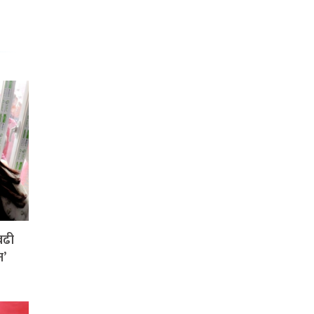
बढी
न’