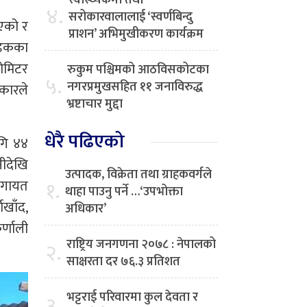
स्वास्थ्यकर्मी तथा
४.
सरोकारवालालाई ‘स्वर्णबिन्दु
एको र
प्राशन’ अभिमुखीकरण कार्यक्रम
सडकका
लोमिटर
रुकुम पश्चिमको आठविसकोटका
५.
नगरप्रमुखसहित ११ जनाविरुद्ध
रकारले
भ्रष्टाचार मुद्दा
धेरै पढिएको
गि ४४
ीदेखि
उत्पादक, विक्रेता तथा ग्राहकवर्गले
लगायत
१.
थाहा पाउनु पर्ने …‘उपभोक्ता
ाखाँद,
अधिकार’
र्णाली
राष्ट्रिय जनगणना २०७८ : नेपालको
२.
साक्षरता दर ७६.३ प्रतिशत
भट्टराई परिवारमा कुल देवता र
३.