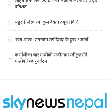
राष्ट्रिय जनगणना २०७८ : नेपालको साक्षरता दर ७६.३
२.
प्रतिशत
३.
भट्टराई परिवारमा कुल देवता र पूजा विधि
४.
स्वप्न शास्त्र : सपनामा सर्प देख्दा के हुन्छ ? जानौं
कर्णालीका चार मन्त्रीको राजीनामा स्वीकृतसँगै
५.
मन्त्रीपरिषद् पुनर्गठन