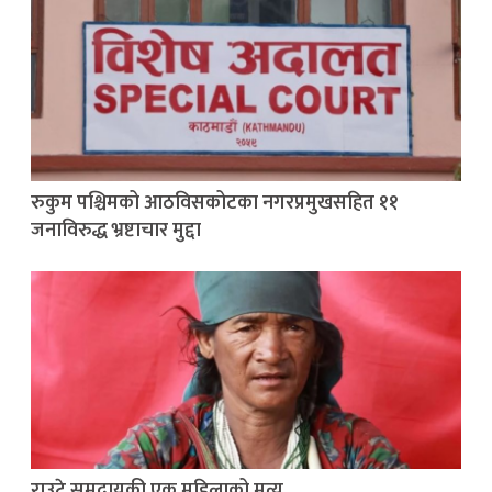
रुकुम पश्चिमको आठविसकोटका नगरप्रमुखसहित ११
जनाविरुद्ध भ्रष्टाचार मुद्दा
राउटे समुदायकी एक महिलाको मृत्यु