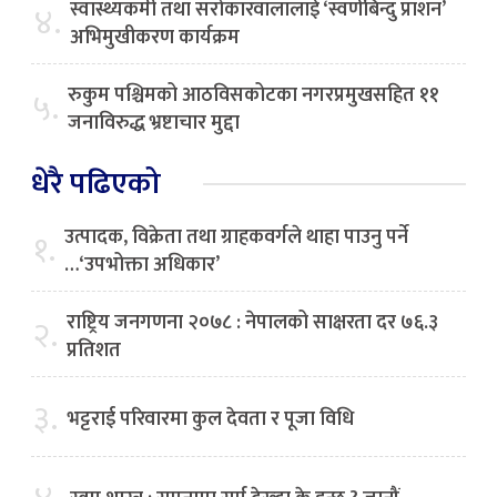
स्वास्थ्यकर्मी तथा सरोकारवालालाई ‘स्वर्णबिन्दु प्राशन’
४.
अभिमुखीकरण कार्यक्रम
रुकुम पश्चिमको आठविसकोटका नगरप्रमुखसहित ११
५.
जनाविरुद्ध भ्रष्टाचार मुद्दा
धेरै पढिएको
उत्पादक, विक्रेता तथा ग्राहकवर्गले थाहा पाउनु पर्ने
१.
…‘उपभोक्ता अधिकार’
राष्ट्रिय जनगणना २०७८ : नेपालको साक्षरता दर ७६.३
२.
प्रतिशत
३.
भट्टराई परिवारमा कुल देवता र पूजा विधि