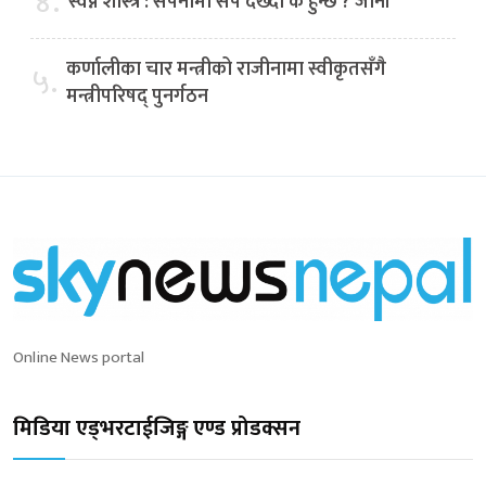
४.
स्वप्न शास्त्र : सपनामा सर्प देख्दा के हुन्छ ? जानौं
कर्णालीका चार मन्त्रीको राजीनामा स्वीकृतसँगै
५.
मन्त्रीपरिषद् पुनर्गठन
Online News portal
मिडिया एड्भरटाईजिङ्ग एण्ड प्रोडक्सन