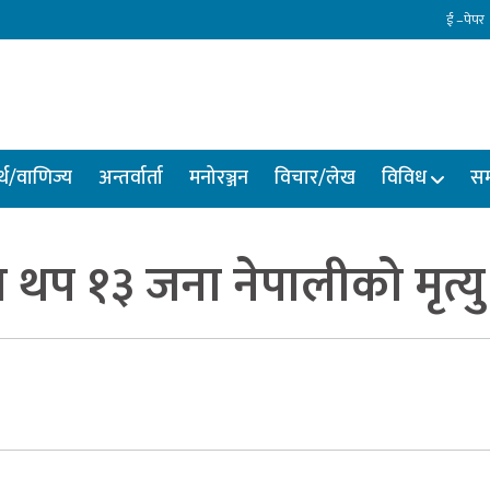
ई –पेपर
्थ/वाणिज्य
अन्तर्वार्ता
मनोरञ्जन
विचार/लेख
विविध
सम
 थप १३ जना नेपालीको मृत्यु