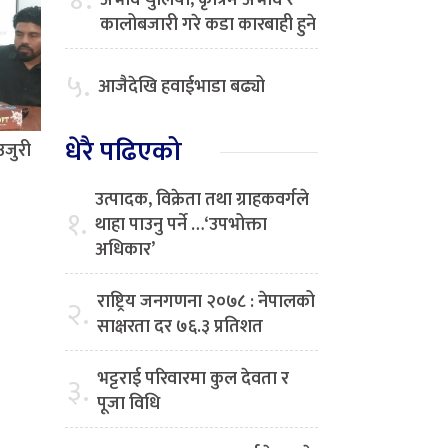
४.
अभाव चुलियो, कृत्रिम अभाव र
कालोबजारी गरे कडा कारबाही हुने
५.
आजैदेखि हवाईभाडा बढ्यो
धेरै पढिएको
उजुरी
उत्पादक, विक्रेता तथा ग्राहकवर्गले
१.
थाहा पाउनु पर्ने …‘उपभोक्ता
अधिकार’
राष्ट्रिय जनगणना २०७८ : नेपालको
२.
साक्षरता दर ७६.३ प्रतिशत
भट्टराई परिवारमा कुल देवता र
३.
पूजा विधि