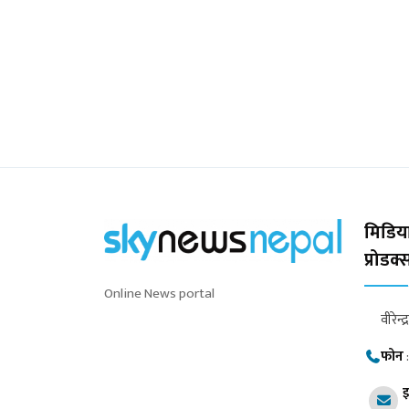
मिडिया
प्रोडक
Online News portal
वीरेन्द
फोन
इ