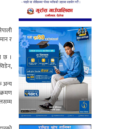
नेपाली
ओमान र
ो छ ।
विडेन,
क अन्य
ंक्रमण
लसम्म
धारको