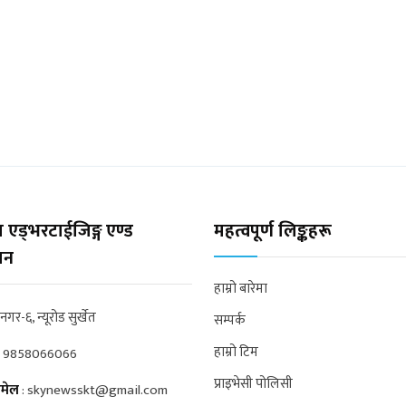
 एड्भरटाईजिङ्ग एण्ड
महत्वपूर्ण लिङ्कहरू
्सन
हाम्रो बारेमा
्रनगर-६, न्यूरोड सुर्खेत
सम्पर्क
हाम्रो टिम
:
9858066066
प्राइभेसी पोलिसी
मेल
:
skynewsskt@gmail.com