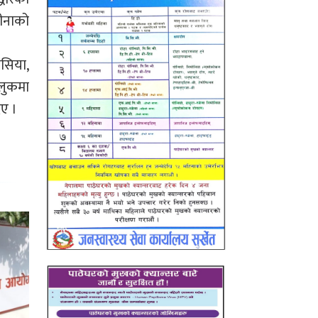
ीनाको
ेसिया,
ुलुकमा
िए ।