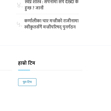
स्वप्न शास्त्र : सपनामा सर्प देख्दा के
४.
हुन्छ ? जानौं
कर्णालीका चार मन्त्रीको राजीनामा
५.
स्वीकृतसँगै मन्त्रीपरिषद् पुनर्गठन
हाम्रो टिम
पुरा टिम