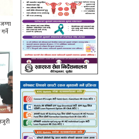
जग्गा
र्ने
उजुरी