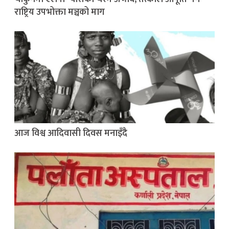
राष्ट्रिय उपभोक्ता मञ्चको माग
आज विश्व आदिवासी दिवस मनाइँदै