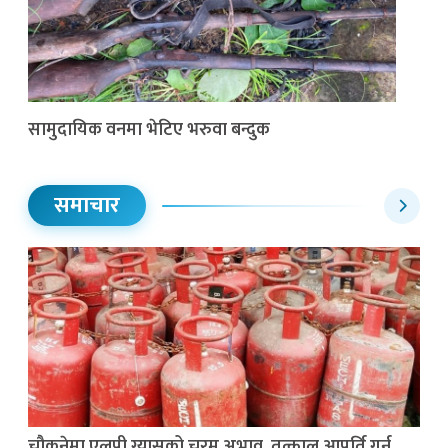
सामुदायिक वनमा भेटिए भरुवा बन्दुक
समाचार
चौकुनेमा एलपी ग्यासको चरम अभाव, तत्काल आपूर्ति गर्न