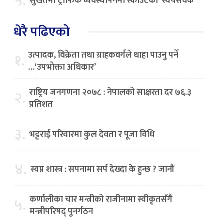
५.
सुर्खेतमा ट्राफिक व्यवस्थापनमा स्काउटका ‘स्वयंसेवक’
धेरै पढिएको
उत्पादक, विक्रेता तथा ग्राहकवर्गले थाहा पाउनु पर्ने
१.
…‘उपभोक्ता अधिकार’
राष्ट्रिय जनगणना २०७८ : नेपालको साक्षरता दर ७६.३
२.
प्रतिशत
३.
भट्टराई परिवारमा कुल देवता र पूजा विधि
४.
स्वप्न शास्त्र : सपनामा सर्प देख्दा के हुन्छ ? जानौं
कर्णालीका चार मन्त्रीको राजीनामा स्वीकृतसँगै
५.
मन्त्रीपरिषद् पुनर्गठन