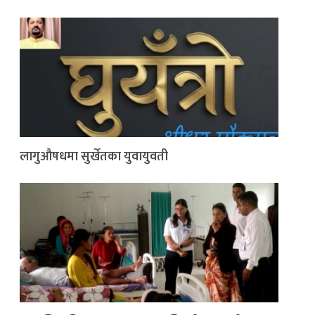
लागुऔषधमा सुर्खेतका युवायुवती