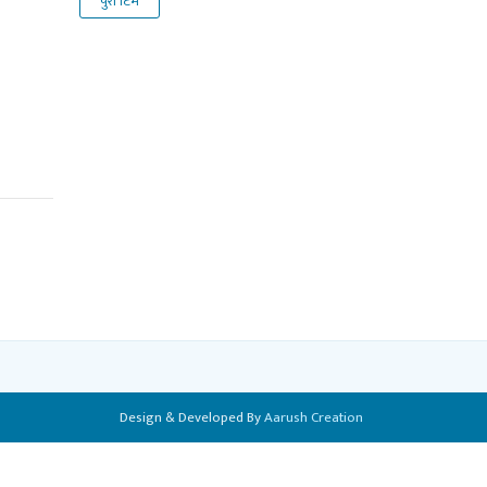
पुरा टिम
Design & Developed By
Aarush Creation