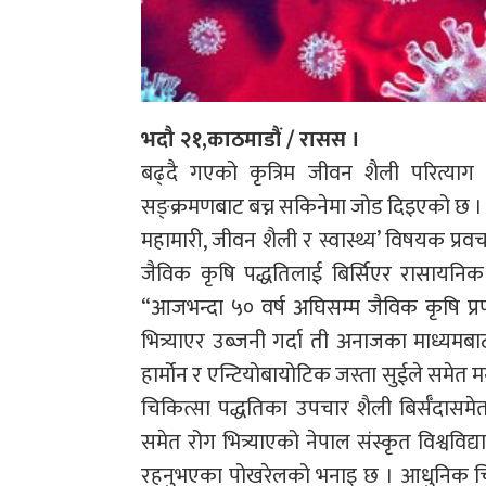
भदौ २१,काठमाडौं / रासस ।
बढ्दै गएको कृत्रिम जीवन शैली परित्याग 
सङ्क्रमणबाट बच्न सकिनेमा जोड दिइएको छ । 
महामारी, जीवन शैली र स्वास्थ्य’ विषयक प्रवचन
जैविक कृषि पद्धतिलाई बिर्सिएर रासायनिक
“आजभन्दा ५० वर्ष अघिसम्म जैविक कृषि प्र
भित्र्याएर उब्जनी गर्दा ती अनाजका माध्यमबा
हार्मोन र एन्टियोबायोटिक जस्ता सुईले समेत 
चिकित्सा पद्धतिका उपचार शैली बिर्सँदा
समेत रोग भित्र्याएको नेपाल संस्कृत विश्ववि
रहनुभएका पोखरेलको भनाइ छ । आधुनिक चि