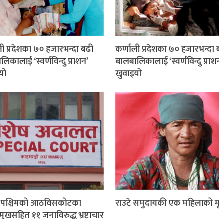
ली प्रदेशका ७० हजारभन्दा बढी
कर्णाली प्रदेशका ७० हजारभन्दा 
िकालाई ‘स्वर्णविन्दु प्राशन’
बालबालिकालाई ‘स्वर्णविन्दु प्राश
यो
खुवाइयो
म पश्चिमको आठविसकोटका
राउटे समुदायकी एक महिलाको मृत
मुखसहित ११ जनाविरुद्ध भ्रष्टाचार