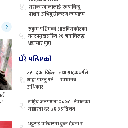
स्वास्थ्यकर्मी तथा
४.
सरोकारवालालाई ‘स्वर्णबिन्दु
प्राशन’ अभिमुखीकरण कार्यक्रम
रुकुम पश्चिमको आठविसकोटका
५.
नगरप्रमुखसहित ११ जनाविरुद्ध
भ्रष्टाचार मुद्दा
धेरै पढिएको
उत्पादक, विक्रेता तथा ग्राहकवर्गले
१.
थाहा पाउनु पर्ने …‘उपभोक्ता
अधिकार’
बढी
राष्ट्रिय जनगणना २०७८ : नेपालको
२.
न’
साक्षरता दर ७६.३ प्रतिशत
भट्टराई परिवारमा कुल देवता र
३.