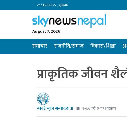
२०८३ साउन २२ , शुक्रबार
August 7, 2026
समाचार
राजनीति/समाज
विकास/शिक्षा
अर
प्राकृतिक जीवन शै
स्काई न्यूज सम्वाददाता
२०७७ भदौ २१ गते आइतबार