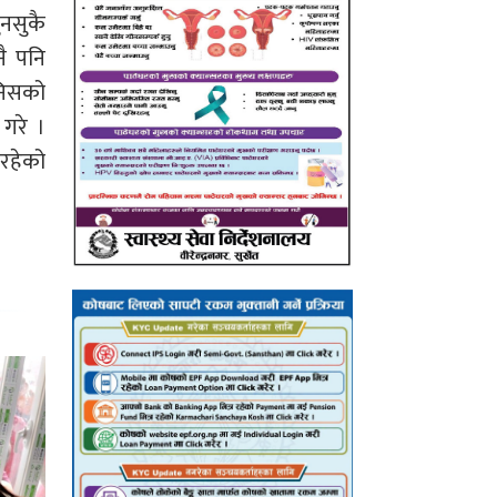
ुनसुकै
नै पनि
ानिसको
 गरे ।
 रहेको