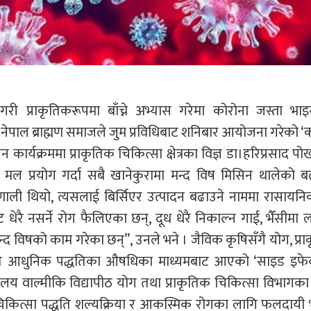
गरी प्राकृतिकरूपमा बाँच्ने अभ्यास गरेमा कोरोना जस्ता भा
नेपाल ब्राह्मण समाजले जुम प्रविधिबाट शनिबार आयोजना गरेको ‘
 कार्यक्रममा प्राकृतिक चिकित्सा क्षेत्रका विज्ञ डा।हरिप्रसाद पो
 मल प्रयोग गर्दा सबै खानेकुरामा मन्द विष मिसिन थालेको ब
णाली थियो, त्यसलाई बिर्सिएर उत्पादन बढाउने नाममा रासाय
ट धेरै नसर्ने रोग फैलिएका छन्, दूध धेरै निकाल्न गाई, भैँसीमा 
मन्द विषको काम गरेका छन्”, उनले भने । जैविक कृषिसँगै योग, प्र
समेत आधुनिक पद्धतिका औषधिका माध्यमबाट आएको ‘साइड इफेक्
द्यालय वाल्मीकि विद्यापीठ योग तथा प्राकृतिक चिकित्सा विभागका 
कित्सा पद्धति शल्यक्रिया र आकस्मिक रोगका लागि फलदायी