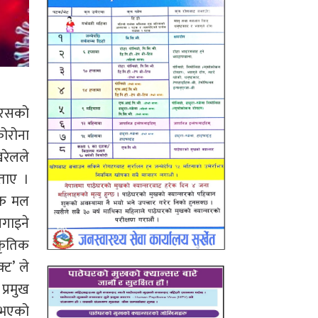
इरसको
कोरोना
खरेलले
ताए ।
निक मल
लगाइने
ाकृतिक
ट’ ले
प्रमुख
 भएको