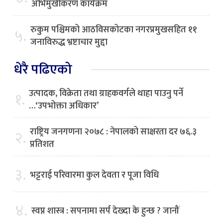
अभिमुखीकरण कार्यक्रम
रुकुम पश्चिमको आठविसकोटका नगरप्रमुखसहित ११
५.
जनाविरुद्ध भ्रष्टाचार मुद्दा
धेरै पढिएको
उत्पादक, विक्रेता तथा ग्राहकवर्गले थाहा पाउनु पर्ने
१.
…‘उपभोक्ता अधिकार’
राष्ट्रिय जनगणना २०७८ : नेपालको साक्षरता दर ७६.३
२.
प्रतिशत
३.
भट्टराई परिवारमा कुल देवता र पूजा विधि
४.
स्वप्न शास्त्र : सपनामा सर्प देख्दा के हुन्छ ? जानौं