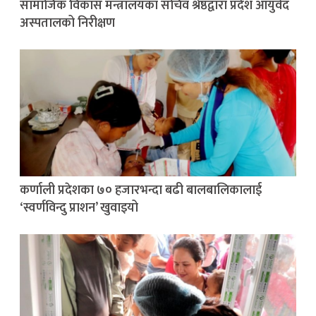
सामाजिक विकास मन्त्रालयका सचिव श्रेष्ठद्वारा प्रदेश आयुर्वेद
अस्पतालको निरीक्षण
कर्णाली प्रदेशका ७० हजारभन्दा बढी बालबालिकालाई
‘स्वर्णविन्दु प्राशन’ खुवाइयो