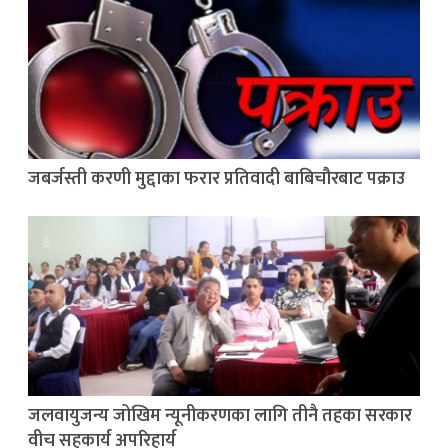
जबर्जस्ती करणी मुद्दाका फरार प्रतिवादी बाबिचौरबाट पक्राउ
जलवायुजन्य जोखिम न्यूनीकरणका लागि तीनै तहका सरकार
वीच सहकार्य अपरिहार्य