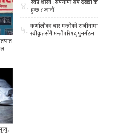
स्वप्न शास्त्र : सपनामा सर्प देख्दा के
४.
हुन्छ ? जानौं
कर्णालीका चार मन्त्रीको राजीनामा
५.
स्वीकृतसँगै मन्त्रीपरिषद् पुनर्गठन
हातपात
पाल
त्यु,