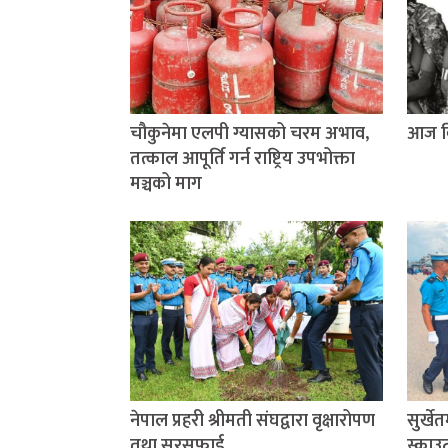
चौकुनेमा एलपी ग्यासको चरम अभाव,
आज वि
तत्काल आपूर्ति गर्न राष्ट्रिय उपभोक्ता
मञ्चको माग
नेपाल प्रहरी श्रीमती संघद्वारा वृक्षारोपण
सुर्खे
तथा सरसफाई
स्काउ