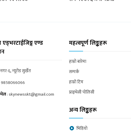
 एड्भरटाईजिङ्ग एण्ड
महत्वपूर्ण लिङ्कहरू
्सन
हाम्रो बारेमा
्रनगर-६, न्यूरोड सुर्खेत
सम्पर्क
हाम्रो टिम
:
9858066066
प्राइभेसी पोलिसी
मेल
:
skynewsskt@gmail.com
अन्य लिङ्कहरू
भिडियो