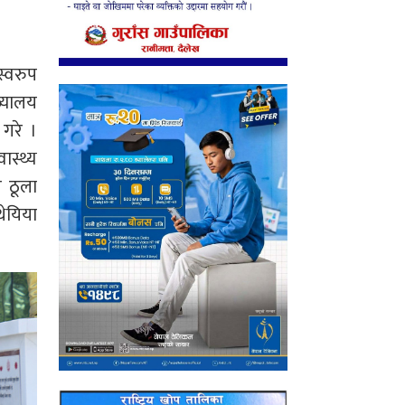
स्वरुप
ख्यालय
 गरे ।
ास्थ्य
र ठूला
थेयिया