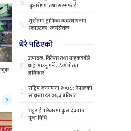
४.
वृक्षारोपण तथा सरसफाई
सुर्खेतमा ट्राफिक व्यवस्थापनमा
५.
स्काउटका ‘स्वयंसेवक’
धेरै पढिएको
उत्पादक, विक्रेता तथा ग्राहकवर्गले
१.
थाहा पाउनु पर्ने …‘उपभोक्ता
न्दुक
अधिकार’
राष्ट्रिय जनगणना २०७८ : नेपालको
२.
साक्षरता दर ७६.३ प्रतिशत
भट्टराई परिवारमा कुल देवता र
३.
पूजा विधि