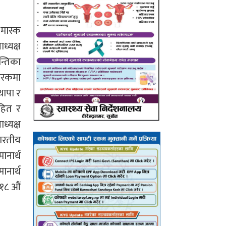
 मास्क
्यक्ष
न्तिका
मारकमा
थापा र
हित र
्यक्ष
भारतीय
ानार्थ
ानार्थ
 १८ औं