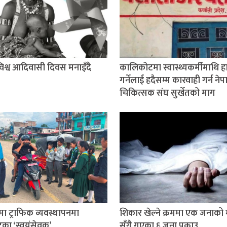
श्व आदिवासी दिवस मनाइँदै
कालिकोटमा स्वास्थ्यकर्मीमाथि 
गर्नेलाई हदैसम्म कारवाही गर्न ने
चिकित्सक संघ सुर्खेतको माग
तमा ट्राफिक व्यवस्थापनमा
शिकार खेल्ने क्रममा एक जनाको मृ
टका ‘स्वयंसेवक’
सँगै गएका ६ जना पक्राउ