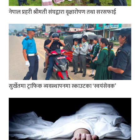
नेपाल प्रहरी श्रीमती संघद्वारा वृक्षारोपण तथा सरसफाई
सुर्खेतमा ट्राफिक व्यवस्थापनमा स्काउटका ‘स्वयंसेवक’