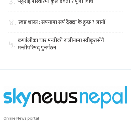
३.
भट्टराई परिवारमा कुल देवता र पूजा विधि
४.
स्वप्न शास्त्र : सपनामा सर्प देख्दा के हुन्छ ? जानौं
कर्णालीका चार मन्त्रीको राजीनामा स्वीकृतसँगै
५.
मन्त्रीपरिषद् पुनर्गठन
Online News portal