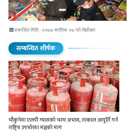
प्रकाशित मिति : २०७७ कात्तिक २७ गते बिहीबार
सम्बन्धित शीर्षक
चौकुनेमा एलपी ग्यासको चरम अभाव, तत्काल आपूर्ति गर्न
राष्ट्रिय उपभोक्ता मञ्चको माग