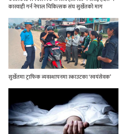
कारवाही गर्न नेपाल चिकित्सक संघ सुर्खेतको माग
सुर्खेतमा ट्राफिक व्यवस्थापनमा स्काउटका ‘स्वयंसेवक’