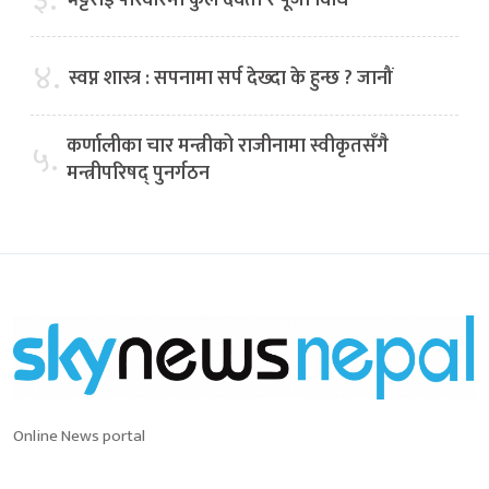
३.
भट्टराई परिवारमा कुल देवता र पूजा विधि
४.
स्वप्न शास्त्र : सपनामा सर्प देख्दा के हुन्छ ? जानौं
कर्णालीका चार मन्त्रीको राजीनामा स्वीकृतसँगै
५.
मन्त्रीपरिषद् पुनर्गठन
Online News portal