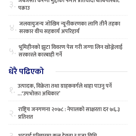
जबर्जस्ती करणी मुद्दाका फरार प्रतिवादी बाबिचौरबाट
३.
पक्राउ
जलवायुजन्य जोखिम न्यूनीकरणका लागि तीनै तहका
४.
सरकार वीच सहकार्य अपरिहार्य
भूमिहीनको झुटा विवरण पेस गरी जग्गा लिन खोज्नेलाई
५.
सरकारले कारबाही गर्ने
धेरै पढिएको
उत्पादक, विक्रेता तथा ग्राहकवर्गले थाहा पाउनु पर्ने
१.
…‘उपभोक्ता अधिकार’
राष्ट्रिय जनगणना २०७८ : नेपालको साक्षरता दर ७६.३
२.
प्रतिशत