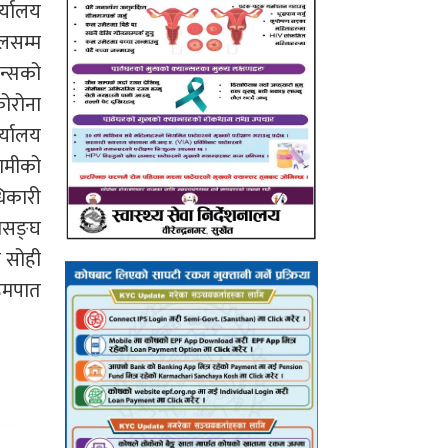
र्यालय
ालसम्म
न्सको
ोरोना
र्यालय
रामीको
िकारी
हासङ्घ
 सोही
हिमपात