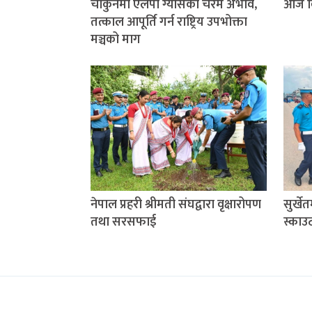
चौकुनेमा एलपी ग्यासको चरम अभाव,
आज वि
तत्काल आपूर्ति गर्न राष्ट्रिय उपभोक्ता
मञ्चको माग
नेपाल प्रहरी श्रीमती संघद्वारा वृक्षारोपण
सुर्खे
तथा सरसफाई
स्काउ