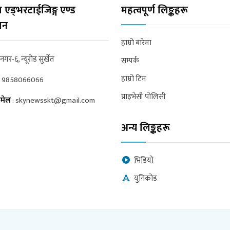
 एड्भरटाईजिङ्ग एण्ड
महत्वपूर्ण लिङ्कहरू
्सन
हाम्रो बारेमा
्रनगर-६, न्यूरोड सुर्खेत
सम्पर्क
हाम्रो टिम
:
9858066066
प्राइभेसी पोलिसी
मेल
:
skynewsskt@gmail.com
अन्य लिङ्कहरू
भिडियो
युनिकोड