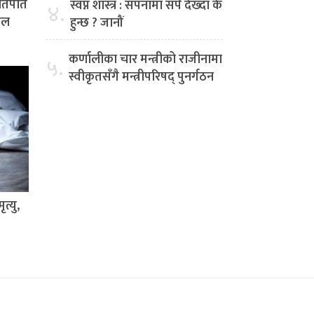
हातपात
स्वप्न शास्त्र : सपनामा सर्प देख्दा के
४.
पाल
हुन्छ ? जानौं
कर्णालीका चार मन्त्रीको राजीनामा
५.
स्वीकृतसँगै मन्त्रीपरिषद् पुनर्गठन
त्यु,