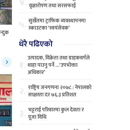
४.
वृक्षारोपण तथा सरसफाई
सुर्खेतमा ट्राफिक व्यवस्थापनमा
५.
स्काउटका ‘स्वयंसेवक’
न्दुक
धेरै पढिएको
उत्पादक, विक्रेता तथा ग्राहकवर्गले
१.
थाहा पाउनु पर्ने …‘उपभोक्ता
अधिकार’
राष्ट्रिय जनगणना २०७८ : नेपालको
२.
साक्षरता दर ७६.३ प्रतिशत
भट्टराई परिवारमा कुल देवता र
३.
पूजा विधि