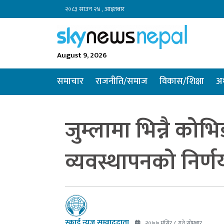
२०८३ साउन २४ , आइतबार
August 9, 2026
समाचार
राजनीति/समाज
विकास/शिक्षा
अर
जुम्लामा भिन्नै को
व्यवस्थापनको निर्ण
स्काई न्यूज सम्वाददाता
२०७७ मंसिर ८ गते सोमबार