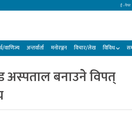
ई –पेपर
्थ/वाणिज्य
अन्तर्वार्ता
मनोरञ्जन
विचार/लेख
विविध
सम
भिड अस्पताल बनाउने विपत्
य