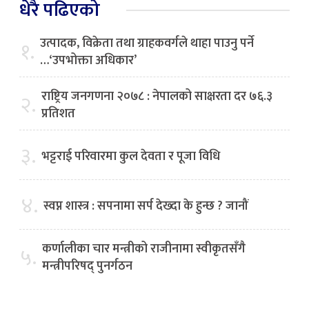
धेरै पढिएको
उत्पादक, विक्रेता तथा ग्राहकवर्गले थाहा पाउनु पर्ने
१.
…‘उपभोक्ता अधिकार’
राष्ट्रिय जनगणना २०७८ : नेपालको साक्षरता दर ७६.३
२.
प्रतिशत
३.
भट्टराई परिवारमा कुल देवता र पूजा विधि
४.
स्वप्न शास्त्र : सपनामा सर्प देख्दा के हुन्छ ? जानौं
कर्णालीका चार मन्त्रीको राजीनामा स्वीकृतसँगै
५.
मन्त्रीपरिषद् पुनर्गठन