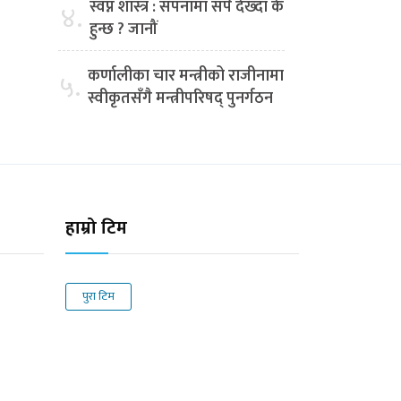
स्वप्न शास्त्र : सपनामा सर्प देख्दा के
४.
हुन्छ ? जानौं
कर्णालीका चार मन्त्रीको राजीनामा
५.
स्वीकृतसँगै मन्त्रीपरिषद् पुनर्गठन
हाम्रो टिम
पुरा टिम