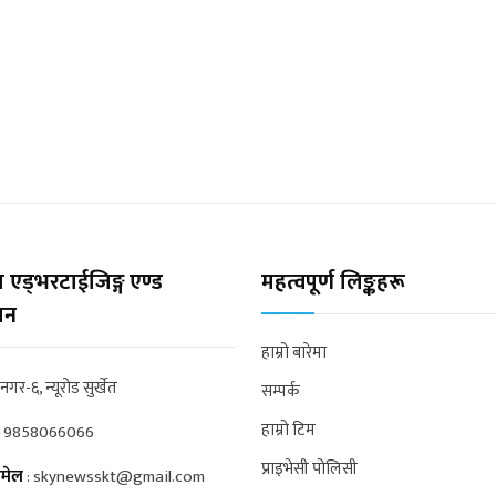
 एड्भरटाईजिङ्ग एण्ड
महत्वपूर्ण लिङ्कहरू
्सन
हाम्रो बारेमा
्रनगर-६, न्यूरोड सुर्खेत
सम्पर्क
हाम्रो टिम
:
9858066066
प्राइभेसी पोलिसी
मेल
:
skynewsskt@gmail.com