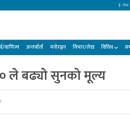
ई –पेपर
्थ/वाणिज्य
अन्तर्वार्ता
मनोरञ्जन
विचार/लेख
विविध
सम
० ले बढ्यो सुनको मूल्य
र