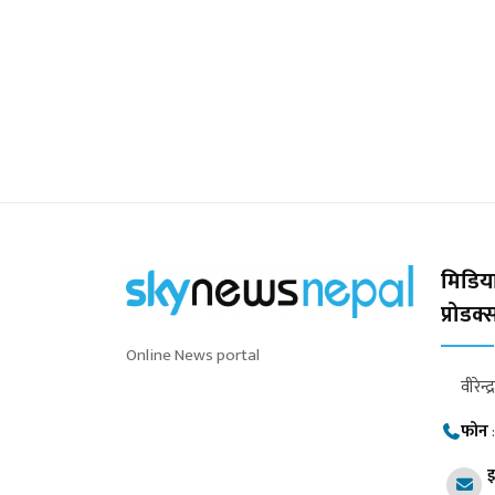
मिडिया
प्रोडक
Online News portal
वीरेन्द
फोन
इ