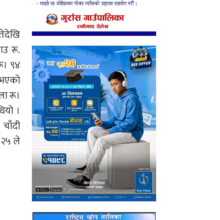
तेदेखि
ाउ रू.
रू। ९४
 भएको
ला रू।
थियो ।
 चाँदी
.२५ ले