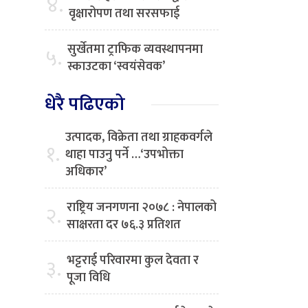
४.
वृक्षारोपण तथा सरसफाई
सुर्खेतमा ट्राफिक व्यवस्थापनमा
५.
स्काउटका ‘स्वयंसेवक’
धेरै पढिएको
उत्पादक, विक्रेता तथा ग्राहकवर्गले
१.
थाहा पाउनु पर्ने …‘उपभोक्ता
अधिकार’
राष्ट्रिय जनगणना २०७८ : नेपालको
२.
साक्षरता दर ७६.३ प्रतिशत
भट्टराई परिवारमा कुल देवता र
३.
पूजा विधि