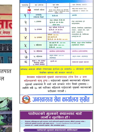
हातपात
पाल