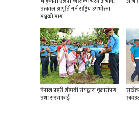
चौकुनेमा एलपी ग्यासको चरम अभाव,
आज वि
तत्काल आपूर्ति गर्न राष्ट्रिय उपभोक्ता
मञ्चको माग
नेपाल प्रहरी श्रीमती संघद्वारा वृक्षारोपण
सुर्खे
तथा सरसफाई
स्काउ