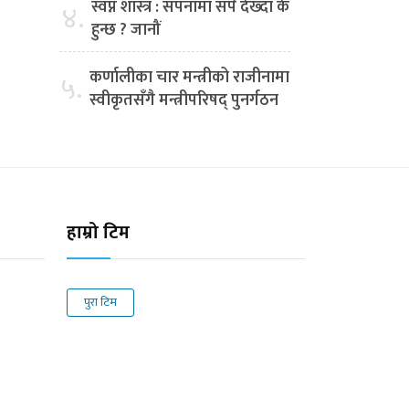
स्वप्न शास्त्र : सपनामा सर्प देख्दा के
४.
हुन्छ ? जानौं
कर्णालीका चार मन्त्रीको राजीनामा
५.
स्वीकृतसँगै मन्त्रीपरिषद् पुनर्गठन
हाम्रो टिम
पुरा टिम