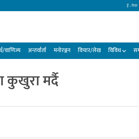
ई –पेपर
्थ/वाणिज्य
अन्तर्वार्ता
मनोरञ्जन
विचार/लेख
विविध
सम
कुखुरा मर्दै