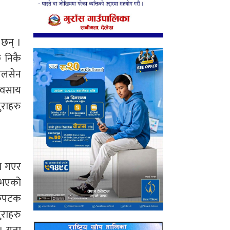
छन् ।
ि निकै
ंगलसेन
्यवसाय
ुराहरु
मा गएर
 भएको
एकैपटक
ुराहरु