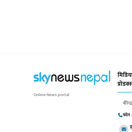
मिडिया
प्रोडक
Online News portal
वीरेन्द
फोन
इ