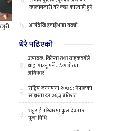
४.
अभाव चुलियो, कृत्रिम अभाव र
कालोबजारी गरे कडा कारबाही हुने
५.
आजैदेखि हवाईभाडा बढ्यो
उजुरी
धेरै पढिएको
उत्पादक, विक्रेता तथा ग्राहकवर्गले
१.
थाहा पाउनु पर्ने …‘उपभोक्ता
अधिकार’
राष्ट्रिय जनगणना २०७८ : नेपालको
२.
साक्षरता दर ७६.३ प्रतिशत
भट्टराई परिवारमा कुल देवता र
३.
पूजा विधि