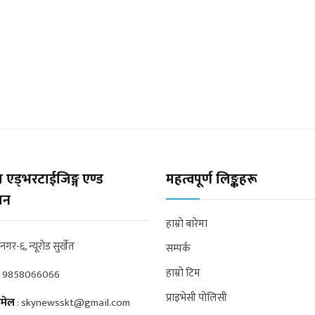
 एड्भरटाईजिङ्ग एण्ड
महत्वपूर्ण लिङ्कहरू
्सन
हाम्रो बारेमा
्रनगर-६, न्यूरोड सुर्खेत
सम्पर्क
हाम्रो टिम
:
9858066066
प्राइभेसी पोलिसी
मेल
:
skynewsskt@gmail.com