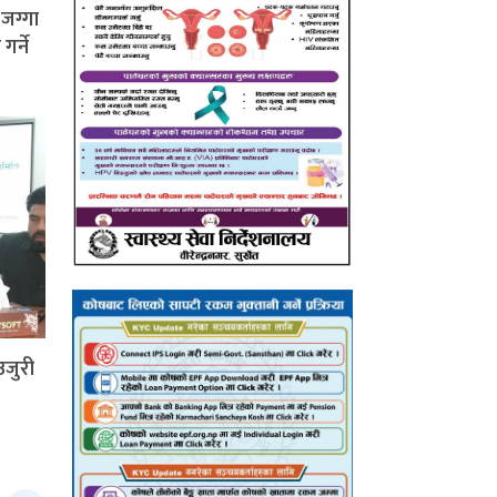
जग्गा
र्ने
उजुरी