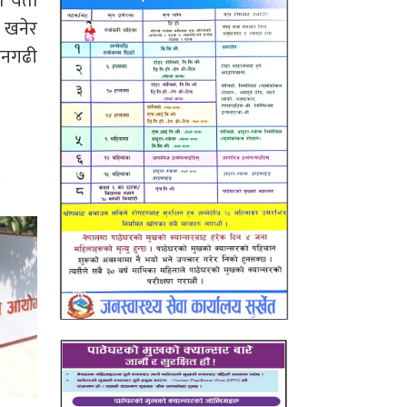
 । यता
ो खनेर
 धनगढी