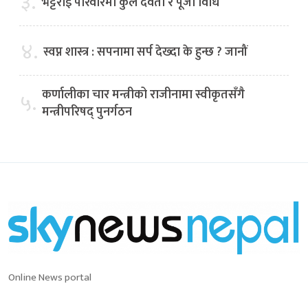
३.
भट्टराई परिवारमा कुल देवता र पूजा विधि
४.
स्वप्न शास्त्र : सपनामा सर्प देख्दा के हुन्छ ? जानौं
कर्णालीका चार मन्त्रीको राजीनामा स्वीकृतसँगै
५.
मन्त्रीपरिषद् पुनर्गठन
Online News portal