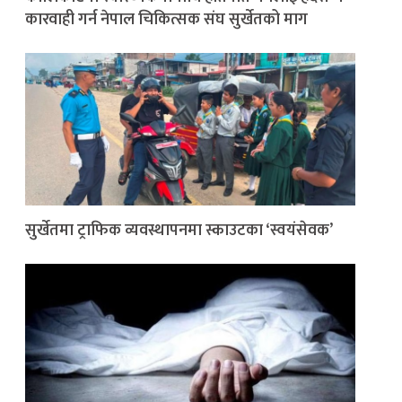
कारवाही गर्न नेपाल चिकित्सक संघ सुर्खेतको माग
सुर्खेतमा ट्राफिक व्यवस्थापनमा स्काउटका ‘स्वयंसेवक’