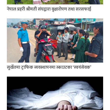
नेपाल प्रहरी श्रीमती संघद्वारा वृक्षारोपण तथा सरसफाई
सुर्खेतमा ट्राफिक व्यवस्थापनमा स्काउटका ‘स्वयंसेवक’