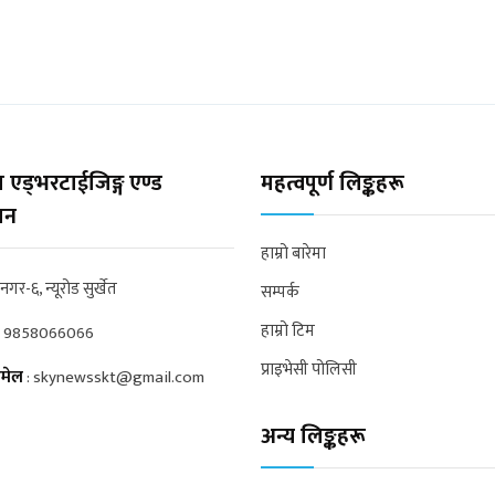
 एड्भरटाईजिङ्ग एण्ड
महत्वपूर्ण लिङ्कहरू
्सन
हाम्रो बारेमा
्रनगर-६, न्यूरोड सुर्खेत
सम्पर्क
हाम्रो टिम
:
9858066066
प्राइभेसी पोलिसी
मेल
:
skynewsskt@gmail.com
अन्य लिङ्कहरू