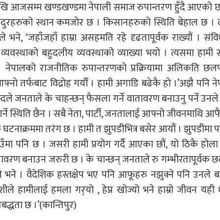
खि आजसम्म खण्डखण्डमा नेपाली समाज रुपान्तरण हुँदै आएको छ
जदुरहरुको स्थान कमजोर छ । किसानहरुको स्थिति बेहाल छ । 
दले भने, ‘जहाँजहाँ हाम्रा असहमति रहे दृढतापूर्वक राख्यौं । संव
दी व्यवस्थाको बहुदलीय व्यवस्थाको व्याख्या भयो । त्यसमा हाम
। नेपालको राजनीतिक रुपान्तरणको प्रक्रियामा अलिकति छ
ो तर्फबाट विद्रोह गर्यौं । हामी अगाडि बढेकै हो ।’अझै पनि न
चन्दले जनताले के चाहन्छन् फैसला गर्ने वातावरण बनाउनु पर्ने उनल
र्ने स्थिति छैन । सबै नेता, पार्टी, जनतालाई आफ्नो जीवनमाथि आफ
घटनाक्रममा तरंग छ । हामी त झुपडीभित्र बसेर आयौं । झुपडीमा पन
मा पनि छ । जसरी हामी प्रयोग गर्दै आएका छौं, यो ठिकै होला
ावरण बनाउन जरुरी छ । के चान्छन् जनताले रु गम्भीरतापूर्व
न्दले भने । वैदेशिक हस्तक्षेप भए पनि आफूहरु नझुक्ने पनि उनले 
ेशीले हामीलाई हमला गर्‌यो , हेप्न खोज्यो भने हाम्रो जीवन यही ध
रतिबद्धता छ ।’(कान्तिपुर)