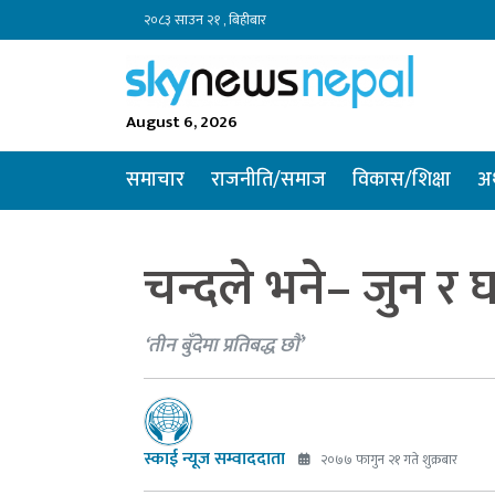
२०८३ साउन २१ , बिहीबार
August 6, 2026
समाचार
राजनीति/समाज
विकास/शिक्षा
अर
चन्दले भने– जुन र घ
‘तीन बुँदेमा प्रतिबद्ध छौं’
स्काई न्यूज सम्वाददाता
२०७७ फागुन २१ गते शुक्रबार