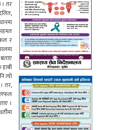
 । तर
दलित,
िधानमा
ी सहमत
लफल र
ेपालमा
े बताए
ै हाबी
ि त्यो
 । तर,
क छलफल
बताए ।
र्तीमा