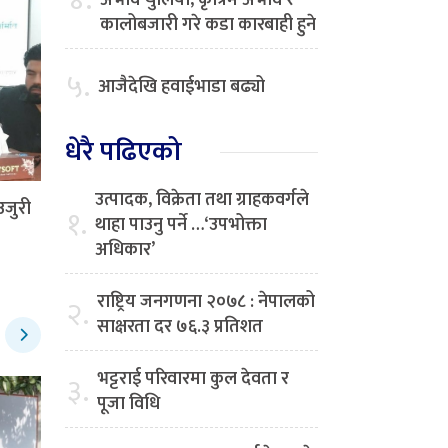
४.
अभाव चुलियो, कृत्रिम अभाव र
कालोबजारी गरे कडा कारबाही हुने
५.
आजैदेखि हवाईभाडा बढ्यो
धेरै पढिएको
उत्पादक, विक्रेता तथा ग्राहकवर्गले
उजुरी
१.
थाहा पाउनु पर्ने …‘उपभोक्ता
अधिकार’
राष्ट्रिय जनगणना २०७८ : नेपालको
२.
साक्षरता दर ७६.३ प्रतिशत
भट्टराई परिवारमा कुल देवता र
३.
पूजा विधि