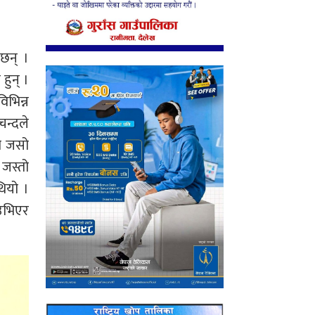
 छन् ।
हुन् ।
िभिन्न
चन्दले
ो जसो
 जस्तो
थियो ।
 उभिएर