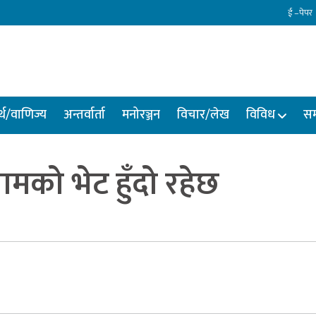
ई –पेपर
्थ/वाणिज्य
अन्तर्वार्ता
मनोरञ्जन
विचार/लेख
विविध
सम
ामको भेट हुँदो रहेछ