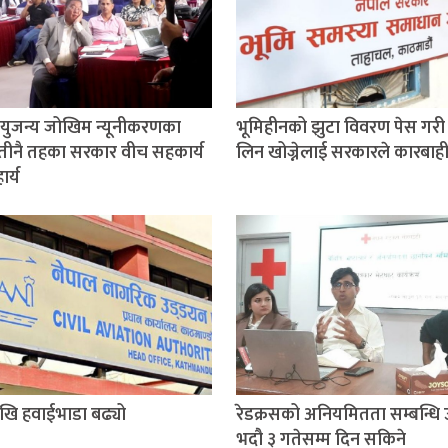
ुजन्य जोखिम न्यूनीकरणका
भूमिहीनको झुटा विवरण पेस गरी 
तीनै तहका सरकार वीच सहकार्य
लिन खोज्नेलाई सरकारले कारबाही ग
र्य
खि हवाईभाडा बढ्यो
रेडक्रसको अनियमितता सम्बन्धि 
भदौ ३ गतेसम्म दिन सकिने