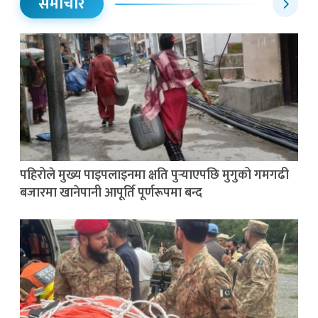
समाचार
पहिरोले मुख्य पाइपलाइनमा क्षति पुर्‍याएपछि मुगुको गमगढी
बजारमा खानेपानी आपूर्ति पूर्णरूपमा बन्द