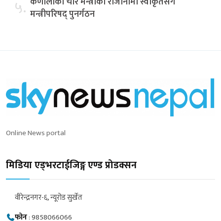
कर्णालीका चार मन्त्रीको राजीनामा स्वीकृतसँगै
५.
मन्त्रीपरिषद् पुनर्गठन
Online News portal
मिडिया एड्भरटाईजिङ्ग एण्ड प्रोडक्सन
वीरेन्द्रनगर-६, न्यूरोड सुर्खेत
फोन
:
9858066066