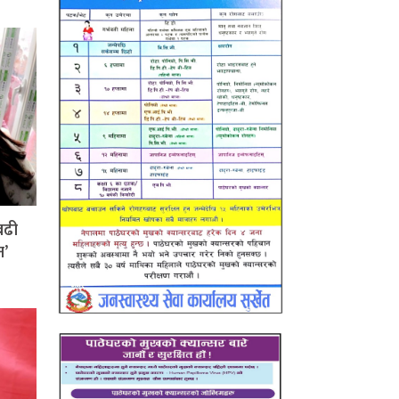
बढी
न’