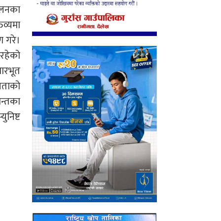
दोलनका
व्यमा
पण गरे।
रहेको
धारभूत
जनताको
ान्तका
ुनिष्ट