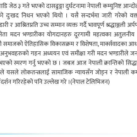
 जेठ ३ गते भएको दासढुङ्गा दुर्घटनामा नेपाली कम्युनिष्ट आन्
ो दुःखद निधन भएको थियो । यसै सन्दर्भमा जारी गरेको वक्त
री र आश्रितप्रति उच्च सम्मान व्यक्त गर्दै भावपूर्ण श्रद्धाञ्जली अर्
ननेता मदन भण्डारीका योगदानहरु दूरगामी महत्वका अतुलनीय 
ले नेपाली समाजको ऐतिहासिक विकासक्रम र विशेषता, मार्क्सवादका आ
दोलनका अनुभवहरुको गहन अध्ययन एवं समीक्षा गरी मदन भण्डारीले 
एको स्मरण गर्नु भएको छ । जबज आज नेपाली क्रान्तिको सिद्ध
्रीले यसले लोकतन्त्रलाई सामाजिक न्यायसँग जोड्न र नेपाली कम्य
र्शन गरिरहेको पनि उल्लेख गरे ।(नेपाल टेलिभिजन)