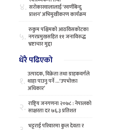
स्वास्थ्यकर्मी तथा
४.
सरोकारवालालाई ‘स्वर्णबिन्दु
प्राशन’ अभिमुखीकरण कार्यक्रम
रुकुम पश्चिमको आठविसकोटका
५.
नगरप्रमुखसहित ११ जनाविरुद्ध
भ्रष्टाचार मुद्दा
धेरै पढिएको
उत्पादक, विक्रेता तथा ग्राहकवर्गले
१.
थाहा पाउनु पर्ने …‘उपभोक्ता
अधिकार’
राष्ट्रिय जनगणना २०७८ : नेपालको
२.
साक्षरता दर ७६.३ प्रतिशत
भट्टराई परिवारमा कुल देवता र
३.