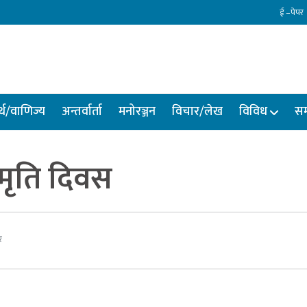
ई –पेपर
्थ/वाणिज्य
अन्तर्वार्ता
मनोरञ्जन
विचार/लेख
विविध
सम
मृति दिवस
र