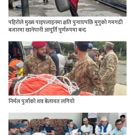
पहिरोले मुख्य पाइपलाइनमा क्षति पुर्‍याएपछि मुगुको गमगढी
बजारमा खानेपानी आपूर्ति पूर्णरूपमा बन्द
निर्मल पुर्जाको शव बेलायत लगियो