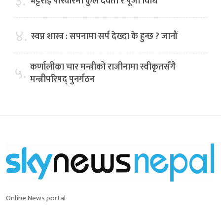
३.
भट्टराई परिवारमा कुल देवता र पूजा विधि
४.
स्वप्न शास्त्र : सपनामा सर्प देख्दा के हुन्छ ? जानौं
कर्णालीका चार मन्त्रीको राजीनामा स्वीकृतसँगै
५.
मन्त्रीपरिषद् पुनर्गठन
Online News portal