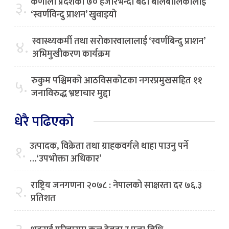
कर्णाली प्रदेशका ७० हजारभन्दा बढी बालबालिकालाई
३.
‘स्वर्णविन्दु प्राशन’ खुवाइयो
स्वास्थ्यकर्मी तथा सरोकारवालालाई ‘स्वर्णबिन्दु प्राशन’
४.
अभिमुखीकरण कार्यक्रम
रुकुम पश्चिमको आठविसकोटका नगरप्रमुखसहित ११
५.
जनाविरुद्ध भ्रष्टाचार मुद्दा
धेरै पढिएको
उत्पादक, विक्रेता तथा ग्राहकवर्गले थाहा पाउनु पर्ने
१.
…‘उपभोक्ता अधिकार’
राष्ट्रिय जनगणना २०७८ : नेपालको साक्षरता दर ७६.३
२.
प्रतिशत