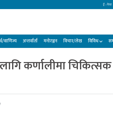
ई –पेपर
्थ/वाणिज्य
अन्तर्वार्ता
मनोरञ्जन
विचार/लेख
विविध
सम
लागि कर्णालीमा चिकित्सक
र