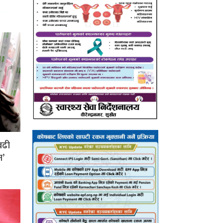
बढी
न’