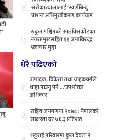
स्वास्थ्यकर्मी तथा
४.
सरोकारवालालाई ‘स्वर्णबिन्दु
प्राशन’ अभिमुखीकरण कार्यक्रम
बढी
रुकुम पश्चिमको आठविसकोटका
न’
५.
नगरप्रमुखसहित ११ जनाविरुद्ध
भ्रष्टाचार मुद्दा
धेरै पढिएको
उत्पादक, विक्रेता तथा ग्राहकवर्गले
१.
थाहा पाउनु पर्ने …‘उपभोक्ता
अधिकार’
राष्ट्रिय जनगणना २०७८ : नेपालको
२.
्यु
साक्षरता दर ७६.३ प्रतिशत
भट्टराई परिवारमा कुल देवता र
३.