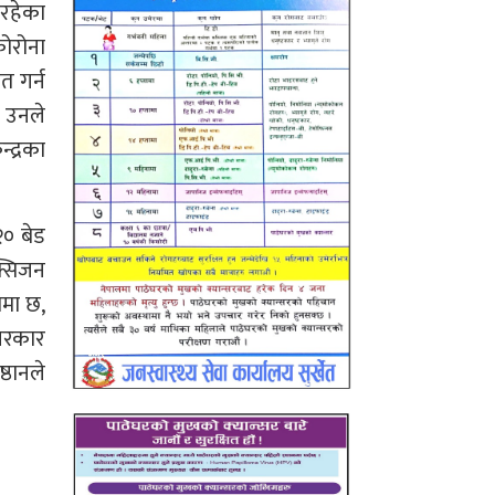
 रहेका
ोरोना
त गर्न
। उनले
्द्रका
२० बेड
क्सिजन
ममा छ,
 सरकार
्ठानले