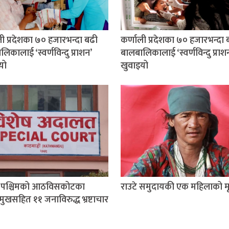
ली प्रदेशका ७० हजारभन्दा बढी
कर्णाली प्रदेशका ७० हजारभन्दा 
िकालाई ‘स्वर्णविन्दु प्राशन’
बालबालिकालाई ‘स्वर्णविन्दु प्राश
यो
खुवाइयो
म पश्चिमको आठविसकोटका
राउटे समुदायकी एक महिलाको मृत
मुखसहित ११ जनाविरुद्ध भ्रष्टाचार