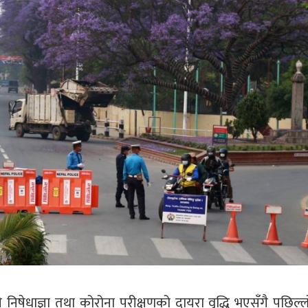
निषेधाज्ञा तथा कोरोना परीक्षणको दायरा वृद्धि भएसँगै पछिल्