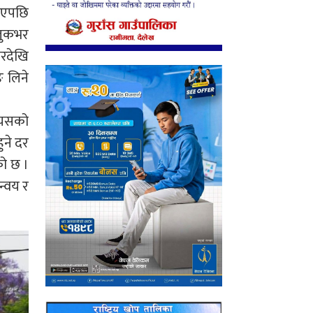
 गएपछि
ुलुकभर
ारदेखि
ङ लिने
्यसको
ुने दर
को छ ।
न्वय र