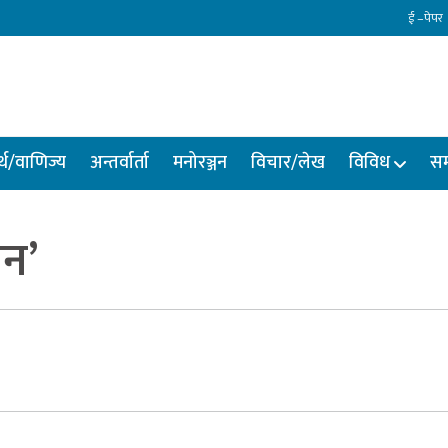
ई –पेपर
्थ/वाणिज्य
अन्तर्वार्ता
मनोरञ्जन
विचार/लेख
विविध
सम
उन’