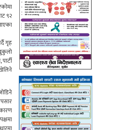
िएकोमा
बाट ९२
ै आएका
दै गृह
खुकुलो
पार्टी
खेलिने
जोडिने
ारपसार
ा कारण
पक्षमा
आधारमा