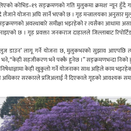
ैलिएको कोभिड–१९ सङ्क्रमणको गति मुलुकमा क्रमशः न्यून हुँदै
ँदै लैजाने योजना अघि सार्ने भएको छ । गृह मन्त्रालयका अनुसार म
सङ्क्रमणको अवस्थाबारे समीक्षा भइरहेको र त्यसैका आधामा अस
 जनाइएको छ । गृह प्रवक्ता जनकराज दाहालले जिल्लाबाट रिपोर्टि
ुज डाउन’ लागू गर्ने योजना छ, मुलुकभरको सुझाव आएपछि त
ने, “केही सहजीकरण भने पक्कै हुनेछ ।” सङ्क्रमणभन्दा निको ह
ले निषेधाज्ञामा केही खुकुलो गर्ने योजनाका साथ अहिले काम भइरहे
ने अधिकार सरकारले प्रजिअलाई नै दिएकाले गृहको आवश्यक सम