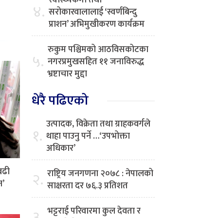
स्वास्थ्यकर्मी तथा
४.
सरोकारवालालाई ‘स्वर्णबिन्दु
प्राशन’ अभिमुखीकरण कार्यक्रम
रुकुम पश्चिमको आठविसकोटका
५.
नगरप्रमुखसहित ११ जनाविरुद्ध
भ्रष्टाचार मुद्दा
धेरै पढिएको
उत्पादक, विक्रेता तथा ग्राहकवर्गले
१.
थाहा पाउनु पर्ने …‘उपभोक्ता
अधिकार’
बढी
राष्ट्रिय जनगणना २०७८ : नेपालको
२.
न’
साक्षरता दर ७६.३ प्रतिशत
भट्टराई परिवारमा कुल देवता र
३.