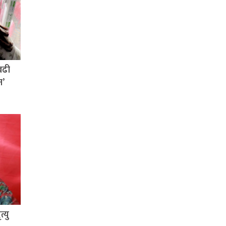
बढी
न’
्यु