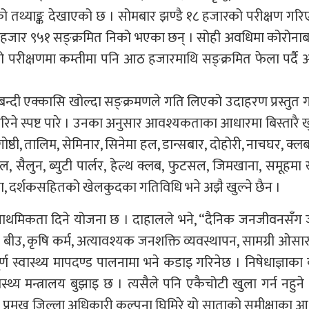
हेको तथ्याङ्क देखाएको छ । सोमबार झण्डै १८ हजारको परीक्षण गर
छ हजार ९५१ सङ्क्रमित निको भएका छन् । सोही अवधिमा कोरोना
 परीक्षणमा कम्तीमा पनि आठ हजारमाथि सङ्क्रमित फेला पर्द
दी एक्कासि खोल्दा सङ्क्रमणले गति लिएको उदाहरण प्रस्तुत गर्
होरिने स्पष्ट पारे । उनका अनुसार आवश्यकताका आधारमा बिस्तारै 
ष्ठी, तालिम, सेमिनार, सिनेमा हल, डान्सबार, दोहोरी, नाचघर, क्लब, 
ल, सैलुन, ब्युटी पार्लर, हेल्थ क्लब, फुटसल, जिमखाना, समूहमा 
ा, दर्शकसहितको खेलकुदका गतिविधि भने अझै खुल्ने छैन ।
प्राथमिकता दिने योजना छ । दाहालले भने, “दैनिक जनजीवनसँग 
ल बीउ, कृषि कर्म, अत्यावश्यक जनशक्ति व्यवस्थापन, सामग्री ओस
र्ण स्वास्थ्य मापदण्ड पालनामा भने कडाइ गरिनेछ । निषेधाज्ञाक
्थ्य मन्त्रालय बुझाइ छ । त्यसैले पनि एकैचोटी खुला गर्न नहुने 
 प्रमुख जिल्ला अधिकारी कल्पना घिमिरे यो साताको समीक्षाका 